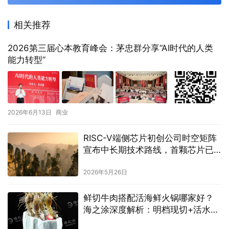
相关推荐
2026第三届心本教育峰会：茅忠群分享“AI时代的人类
能力转型”
2026年6月13日
商业
RISC-V端侧芯片初创公司时空矩阵
宣布中长期技术路线，首颗芯片已
于Q1成功点亮
2026年5月26日
鲜切牛肉搭配活海鲜火锅哪家好？
海之涂深度解析：明档现切+活水暂
养，宴请重要的人首选