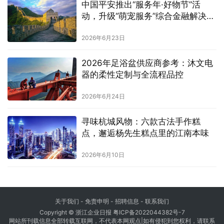
中国平安推出“服务年·好物节”活
动，升级“萌宠服务”综合金融解决方
案
2026年6月23日
2026年足浴盆供应商参考：沐文电
器的柔性定制与全流程品控
2026年6月24日
寻味杭城风物：六款古法手作糕
点，邂逅杨先生糕点里的江南本味
2026年6月10日
关于我们
- 免责申明 - 招聘信息 -
联系我们
Copyright © 浙江企业日报
粤ICP备2022044382号-7
网站所刊载信息全部转载互联网，不代表本网观点|如有侵犯到您权利，请联系