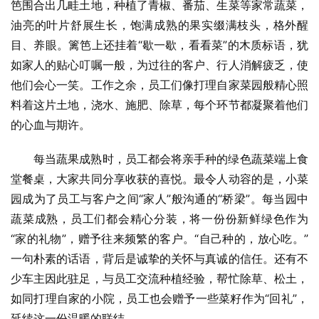
笆围合出几畦土地，种植了青椒、番茄、生菜等家常蔬菜，
油亮的叶片舒展生长，饱满成熟的果实缀满枝头，格外醒
目、养眼。篱笆上还挂着“歇一歇，看看菜”的木质标语，犹
如家人的贴心叮嘱一般，为过往的客户、行人消解疲乏，使
他们会心一笑。工作之余，员工们像打理自家菜园般精心照
料着这片土地，浇水、施肥、除草，每个环节都凝聚着他们
的心血与期许。
每当蔬果成熟时，员工都会将亲手种的绿色蔬菜端上食
堂餐桌，大家共同分享收获的喜悦。最令人动容的是，小菜
园成为了员工与客户之间“家人”般沟通的“桥梁”。每当园中
蔬菜成熟，员工们都会精心分装，将一份份新鲜绿色作为
“家的礼物”，赠予往来频繁的客户。“自己种的，放心吃。”
一句朴素的话语，背后是诚挚的关怀与真诚的信任。还有不
少车主因此驻足，与员工交流种植经验，帮忙除草、松土，
如同打理自家的小院，员工也会赠予一些菜籽作为“回礼”，
延续这一份温暖的联结。