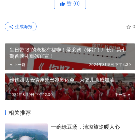
赞
(0)
生成海报
0
生日带“8”的老板有福啦！爱采购《你好！厂长》第七
期首映礼重磅官宣！
上一篇
2024年8月5日 下午4:39
维钧团队激情奔赴巴黎奥运会，为健儿助威加油
2024年8月9日 下午12:00
下一篇
相关推荐
一碗绿豆汤，清凉旅途暖人心