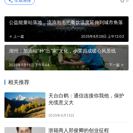
生成海报
0
公益能量站落地，流浪泡泡把餐饮温度延伸到城市角落
上一篇
2025年8月29日 上午12:03
湖州：加油站“种”出“家”文化，小菜园成暖心风景线
2025年9月11日 下午5:04
下一篇
相关推荐
天台白鹤：通信连接你我他，保护
光缆意义大
2025年4月13日
浙籍商人郑俊卿的创业征程