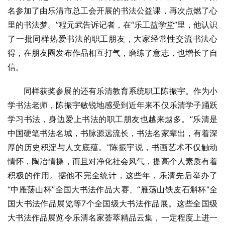
名参加了由乐清市总工会开展的书法公益课，再次点燃了心
里的书法梦。”程元武告诉记者，在“乐工益学堂”里，他认识
了一批同样热爱书法的职工朋友，大家经常性交流书法心
得，在朋友圈发布作品相互打气，磨练了意志，也增长了自
信。
同样获奖参展的还有乐清教育系统职工陈振宇。作为小
学书法老师，陈振宇敏锐地感受到近年来不仅乐清学子踊跃
学习书法，身边爱上书法的职工朋友也越来越多。“乐清是
中国硬笔书法名城，书脉源远流长，书法名家辈出，有着深
厚的历史积淀与人文底蕴。”陈振宇说，书画艺术不仅触动
情怀，陶冶情操，而且对净化社会风气，提高个人素质有着
积极的作用。据他不完全统计，这些年，乐清先后举办了
“中雁荡山杯”全国大书法作品大赛、“雁荡山铁皮石斛杯”全
国大书法作品展览等7个全国级大书法作品展。这些全国级
大书法作品展览令乐清名家荟萃精品云集，一定程度上进一