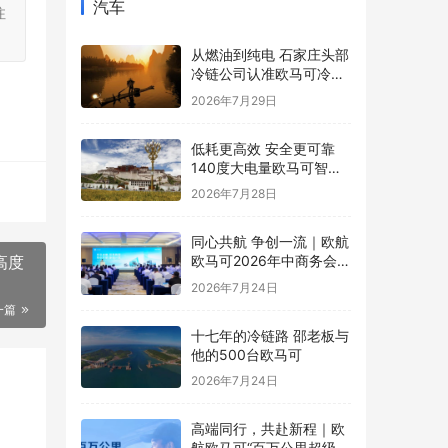
汽车
注
从燃油到纯电 石家庄头部
冷链公司认准欧马可冷藏
车
2026年7月29日
低耗更高效 安全更可靠
140度大电量欧马可智蓝
ES1纯电轻卡怀挡新品亮
2026年7月28日
相
同心共航 争创一流｜欧航
高度
欧马可2026年中商务会暨
战略研讨会圆满召开
2026年7月24日
一篇
十七年的冷链路 邵老板与
他的500台欧马可
2026年7月24日
高端同行，共赴新程｜欧
航欧马可“百万公里超级英