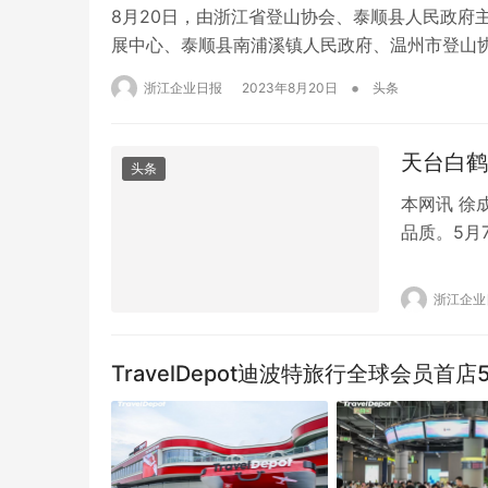
8月20日，由浙江省登山协会、泰顺县人民政府
展中心、泰顺县南浦溪镇人民政府、温州市登山协
圆满收官。 本次比赛设置了自然岩壁男、女子难
•
浙江企业日报
2023年8月20日
头条
报名参赛。泰顺坐落于浙江温州，是一个九山半
天台白鹤
头条
本网讯 徐
品质。5月
友们的兴趣
儿园的小朋
浙江企业
上的军装引
的基本知识
TravelDepot迪波特旅行全球会员首店