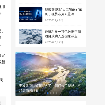
日用
智微智能乘“人工智能+”东
等一
风，强势布局AI蓝海
2025年9月8日
品。
趣链科技一可信数据空间
项目成功入选国家试点名
是
单
2025年7月21日
定。
供定
索新
我
女性的风
宁波版“塞纳河畔”火了，我们去了现场，不
孩子补营
只是拍照好看
吸收不白
鉴