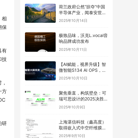
荷兰政府公然“掠夺”中国
半导体产业，闻泰安世坚
。相
决捍卫
2025年10月14日
期保
极致品味，沃克L.vocal音
响品牌成功发布
2025年10月11日
具有
和技
【AI赋能，视界升级】智
微智能S134 AI OPS，重
构智慧大屏未来
2025年10月10日
时，
一方
聚焦垂直，构筑壁垒：可
瑞可思设计的2025决胜之
OC
道
2025年10月9日
上海湛信科技（鑫高度）
的研
取得嵌入式中空纤维膜喷
丝头发明专利
2025年9月10日