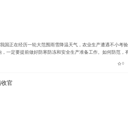
，我国正在经历一轮大范围雨雪降温天气，农业生产遭遇不小考
响，一定要提前做好防寒防冻和安全生产准备工作。如何防范，
/海报设计：冯文雅 终审：陈竞超 综合新华社、澎湃新闻等媒体
0
满收官