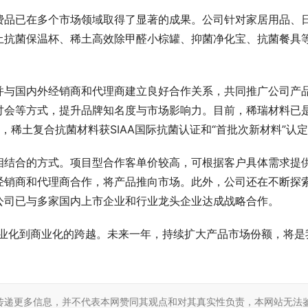
费品已在多个市场领域取得了显著的成果。公司针对家居用品、
土抗菌保温杯、稀土高效除甲醛小棕罐、抑菌净化宝、抗菌餐具
。
并与国内外经销商和代理商建立良好合作关系，共同推广公司产
讨会等方式，提升品牌知名度与市场影响力。目前，稀瑞材料已
位，稀土复合抗菌材料获SIAA国际抗菌认证和“首批次新材料”认
相结合的方式。项目型合作客单价较高，可根据客户具体需求提
经销商和代理商合作，将产品推向市场。此外，公司还在不断探
公司已与多家国内上市企业和行业龙头企业达成战略合作。
产业化到商业化的跨越。未来一年，持续扩大产品市场份额，将是
东方金艺｜君佩黄金杭州大厦
CTHULHU：让时尚包袋成为都市
重释高奢黄金
格轮廓
传递更多信息，并不代表本网赞同其观点和对其真实性负责，本网站无法