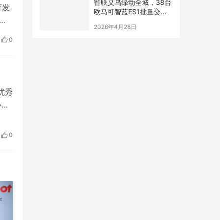
智联义乌绿动全城，38台
育发
欧马可智蓝ES1批量交付
义乌快递物流大客户
区
2026年4月28日
多人
0
优秀
小朋
幼
从身
0
装