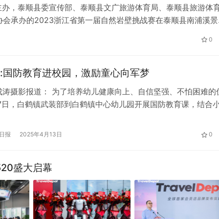
主办，泰顺县委宣传部、泰顺县文广旅游体育局、泰顺县旅游体
会承办的2023浙江省第一届自然岩壁挑战赛在泰顺县南浦溪景
度速度赛，吸引了有来自全国各地的攀岩专业选手和爱好者100
0
水半…
:国防教育进校园，激励童心向军梦
成涛摄影报道： 为了培养幼儿健康向上、自信坚强、不怕困难的
7日，白鹤镇武装部到白鹤镇中心幼儿园开展国防教育课，结合
，通过敬礼、手工等不同的活动形式，生动形象地为白鹤镇中心
友们普及国防知识。 活动刚开始，白鹤镇武装部副部长张智敏
日报
2025年4月13日
0
入话题，通过PPT的图片对比不同季节的军装，让小朋友了解军
…
520盛大启幕