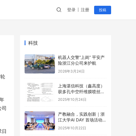
登录
注册
投稿
科技
机器人交警“上岗” 平安产
险浙江分公司来护航
2026年3月24日
本轮
上海湛信科技（鑫高度）
获多孔中空纤维膜喷丝装
置等2项专利
年
2025年10月24日
公司
产教融合，实践创新｜浙
江大学AI DAY 首场活动成
功举办！
2025年10月22日
求日