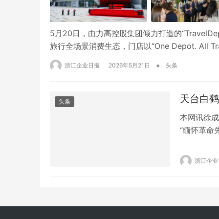
5月20日，由力高控股集团倾力打造的“Trave
旅行全场景消费生态，门店以“One Depot. A
打造长三角旅行消费新地标，开启旅行消费全新范式
•
浙江企业日报
2026年5月21日
头条
布、文旅联动…
天台白鹤
头条
本网讯徐成
“缅怀革命
中学的数名
烈致以崇高
浙江企业
校服，怀着
队伍有序地