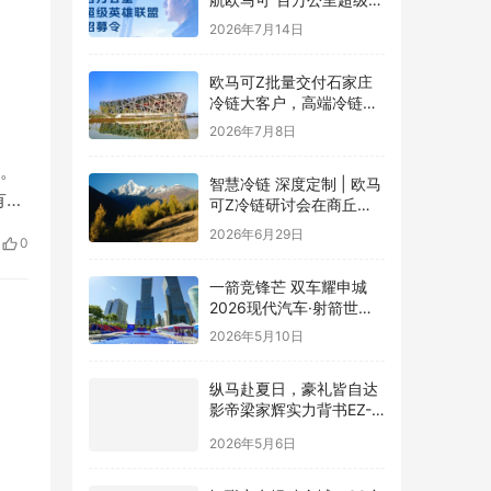
雄联盟”全球招募正式启动
2026年7月14日
欧马可Z批量交付石家庄
冷链大客户，高端冷链运
力赋能京津冀“鲜”锋物流
2026年7月8日
验。
智慧冷链 深度定制 | 欧马
有哪
可Z冷链研讨会在商丘举
行，新能源纯电平台赋能
报
2026年6月29日
0
冷链物流行业升级
一箭竞锋芒 双车耀申城
2026现代汽车·射箭世界
杯赛上海站圆满落幕
2026年5月10日
纵马赴夏日，豪礼皆自达
影帝梁家辉实力背书EZ-
60马年版上市 EZ-6超级
2026年5月6日
置换季开启