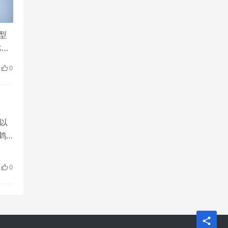
型
体，
发
0
以
鹤
先
一的
0
，