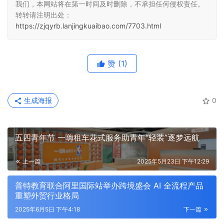
我们，本网站将在第一时间及时删除，不承担任何侵权责任。
转转请注明出处：
https://zjqyrb.lanjingkuaibao.com/7703.html
赞
(1)
生成海报
0
五四青年节 一嗨租车花式服务助青年“轻装”逐梦远航
上一篇
2025年5月23日 下午12:29
普特教育联合阿里国际站举办跨境盛会 AI 全流程产品
重塑外贸行业格局
2025年6月5日 下午4:18
下一篇