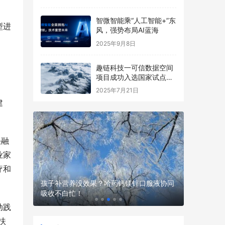
智微智能乘“人工智能+”东
型进
风，强势布局AI蓝海
。
2025年9月8日
趣链科技一可信数据空间
项目成功入选国家试点名
单
2025年7月21日
建
决融
业家
疗和
现场，不
孩子补营养没效果？哈药钙镁锌口服液协同
吸收不白忙！
性价比高
动践
扶