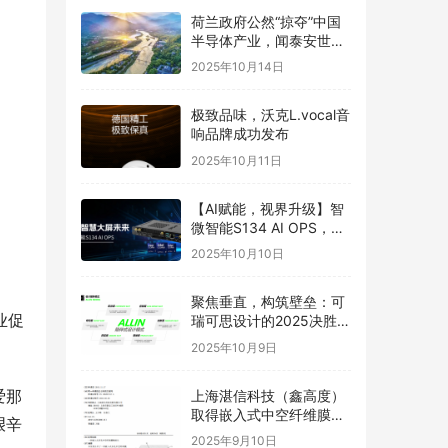
荷兰政府公然“掠夺”中国
半导体产业，闻泰安世坚
决捍卫
2025年10月14日
极致品味，沃克L.vocal音
响品牌成功发布
2025年10月11日
【AI赋能，视界升级】智
微智能S134 AI OPS，重
构智慧大屏未来
2025年10月10日
聚焦垂直，构筑壁垒：可
瑞可思设计的2025决胜之
道
2025年10月9日
爱那
上海湛信科技（鑫高度）
取得嵌入式中空纤维膜喷
艰辛
丝头发明专利
2025年9月10日