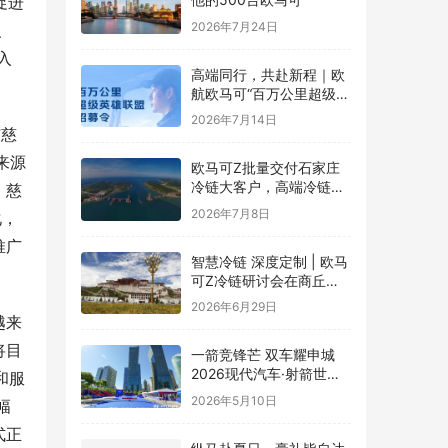
促进
2026年7月24日
、
入
高端同行，共赴新程｜欧
航欧马可“百万公里超级英
雄联盟”全球招募正式启动
2026年7月14日
与慈
来源
欧马可Z批量交付石家庄
冷链大客户，高端冷链运
。慈
力赋能京津冀“鲜”锋物流
2026年7月8日
化，
推广
智慧冷链 深度定制 | 欧马
可Z冷链研讨会在商丘举
行，新能源纯电平台赋能
2026年6月29日
冷链物流行业升级
越来
将目
一箭竞锋芒 双车耀申城
2026现代汽车·射箭世界
和服
杯赛上海站圆满落幕
2026年5月10日
幅
式正