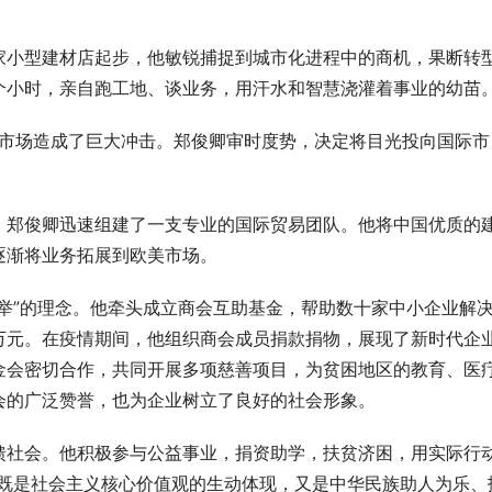
家小型建材店起步，他敏锐捕捉到城市化进程中的商机，果断转
个小时，亲自跑工地、谈业务，用汗水和智慧浇灌着事业的幼苗
产市场造成了巨大冲击。郑俊卿审时度势，决定将目光投向国际市
，郑俊卿迅速组建了一支专业的国际贸易团队。他将中国优质的
逐渐将业务拓展到欧美市场。
举”的理念。他牵头成立商会互助基金，帮助数十家中小企业解
万元。在疫情期间，他组织商会成员捐款捐物，展现了新时代企
金会密切合作，共同开展多项慈善项目，为贫困地区的教育、医
会的广泛赞誉，也为企业树立了良好的社会形象。
HU：让时尚包袋成为都市女性的风
宁波版“塞纳河畔”火了，我们去了
只是拍照好看
馈社会。他积极参与公益事业，捐资助学，扶贫济困，用实际行
，既是社会主义核心价值观的生动体现，又是中华民族助人为乐、