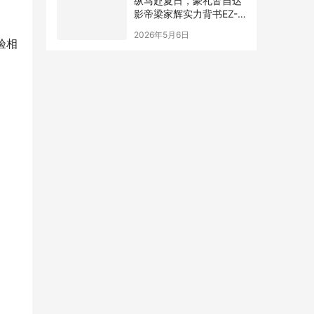
纵马赴夏日，豪礼皆自达
影帝梁家辉实力背书EZ-
60马年版上市 EZ-6超级
2026年5月6日
置换季开启
验相