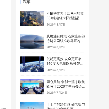
汽车
不怕拼体力！欧马可智蓝
ES1纯电轻卡怀挡新品解
锁舒适高效运营新体验
2026年8月7日
从燃油到纯电 石家庄头部
冷链公司认准欧马可冷藏
车
2026年7月29日
低耗更高效 安全更可靠
140度大电量欧马可智蓝
ES1纯电轻卡怀挡新品亮
2026年7月28日
相
同心共航 争创一流｜欧航
欧马可2026年中商务会暨
战略研讨会圆满召开
2026年7月24日
十七年的冷链路 邵老板与
他的500台欧马可