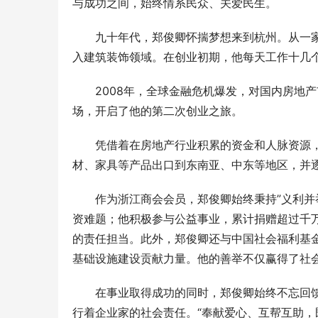
与成功之间，始终情系民众、关爱民生。
九十年代，郑俊卿怀揣梦想来到杭州。从一
入建筑装饰领域。在创业初期，他每天工作十几
2008年，全球金融危机爆发，对国内房地
场，开启了他的第二次创业之旅。
凭借着在房地产行业积累的资金和人脉资源
材、家具等产品出口到东南亚、中东等地区，并
作为浙江商会会员，郑俊卿始终秉持”义利并
资难题；他积极参与公益事业，累计捐赠超过千
的责任担当。此外，郑俊卿还与中国社会福利基
基础设施建设贡献力量。他的善举不仅赢得了社
刻丝工艺，东方金艺｜君佩黄金杭州大厦
CTHUL
店，以匠心重释高奢黄金
格轮廓
在事业取得成功的同时，郑俊卿始终不忘回
行着企业家的社会责任。“奉献爱心、互帮互助