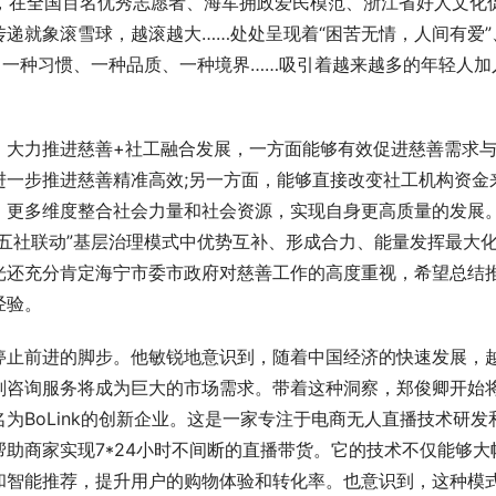
来，在全国百名优秀志愿者、海军拥政爱民模范、浙江省好人文化
递就象滚雪球，越滚越大……处处呈现着“困苦无情，人间有爱”
、一种习惯、一种品质、一种境界……吸引着越来越多的年轻人加
。大力推进慈善+社工融合发展，一方面能够有效促进慈善需求
进一步推进慈善精准高效;另一方面，能够直接改变社工机构资金
、更多维度整合社会力量和社会资源，实现自身更高质量的发展
五社联动”基层治理模式中优势互补、形成合力、能量发挥最大
光还充分肯定海宁市委市政府对慈善工作的高度重视，希望总结
经验。
停止前进的脚步。他敏锐地意识到，随着中国经济的快速发展，
划咨询服务将成为巨大的市场需求。带着这种洞察，郑俊卿开始
为BoLink的创新企业。这是一家专注于电商无人直播技术研发
助商家实现7*24小时不间断的直播带货。它的技术不仅能够大
和智能推荐，提升用户的购物体验和转化率。也意识到，这种模