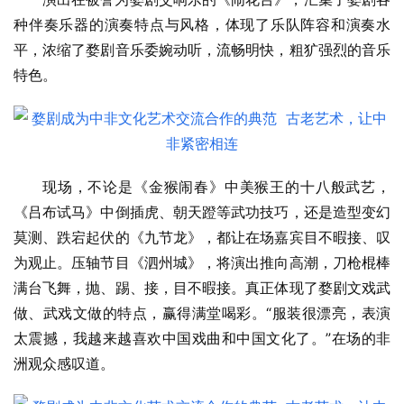
种伴奏乐器的演奏特点与风格，体现了乐队阵容和演奏水
平，浓缩了婺剧音乐委婉动听，流畅明快，粗犷强烈的音乐
特色。
现场，不论是《金猴闹春》中美猴王的十八般武艺，
《吕布试马》中倒插虎、朝天蹬等武功技巧，还是造型变幻
莫测、跌宕起伏的《九节龙》，都让在场嘉宾目不暇接、叹
为观止。压轴节目《泗州城》，将演出推向高潮，刀枪棍棒
满台飞舞，抛、踢、接，目不暇接。真正体现了婺剧文戏武
做、武戏文做的特点，赢得满堂喝彩。“服装很漂亮，表演
太震撼，我越来越喜欢中国戏曲和中国文化了。”在场的非
洲观众感叹道。