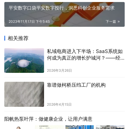
平安数字口袋平安数字投行，洞悉科创企业服务需求
2023年11月17日 下午5:45
下一篇
相关推荐
私域电商进入下半场：SaaS系统如
何成为真正的增长护城河？——经
营进入复杂阶段，通用工具之外，
结构化系统成为关键变量
2026年3月26日
靠谱做柯桥压绉工厂的机构
2026年4月15日
阳帆热泵叶萍：做健康企业，让用户满意