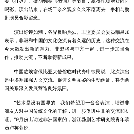
奏《打枣》、徽胡独奏《徽调》等节目，赢得现场观众阵阵
喝彩。演出结束，在场千余名观众久久不愿离去，争相与婺
剧演员合影留念。
演出好评如潮，各界反响热烈。非盟委员会委员穆昌加
表示，非洲和中国的文化交流有着久远的历史，这种交流在
今天散发出新的魅力。非盟将与中方一起，进一步加强合
作，推动交流，不断取得新成果。
中国驻埃塞俄比亚大使馆临时代办申钦民说，此次演出
是中埃塞加强人文交流、促进文明互鉴的生动例证，将为两
国关系深入发展营造良好氛围。
“艺术是没有国界的，我们希望用一台台表演，增进非
洲友人对中国传统文化的了解，进一步促进中非的交流和友
谊。”9月份出访过非洲国家的，浙江婺剧艺术研究院青年演
员卢芙蓉说。