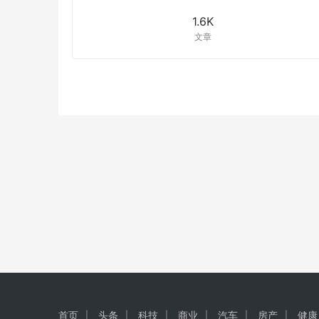
1.6K
文章
首页
头条
科技
商业
汽车
房产
健康