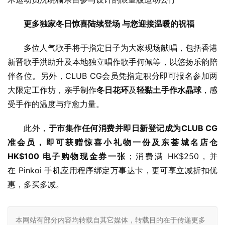
更多独家冬日惊喜陆续登场
与您迎接温暖的祝福
多位人气歌手将于指定日子为大家现场献唱，包括香港
新晋歌手洪助升及本地独立唱作歌手何佩等，以悠扬乐韵陪
伴各位。另外，CLUB CG会员凭指定积分即可报名参加两
大限定工作坊，亲手制作
冬日花环
及
轻黏土手作水晶球
，感
受手作的温度与疗愈力量。
此外，
于市集作任何消费并即日新登记成为
CLUB CG
准会员，即可获赠惊喜小礼物一份及东荟城名店仓
HK$100 
电子购物现金券一张
；消费满 HK$250，并
在 Pinkoi 手机应用程序绑定万事达卡，更可享立减折扣优
惠，多买多减。
本网站有部分内容均转载自其它媒体，转载目的在于传递更多