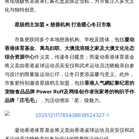
将现场贩售圣诞果仁酱礼盒及限定雪糕，为市集注入多元文
化与独特创意。
星级档主加盟
 × 
慈善机构
打造暖心冬日市集
市集更联同多个本地慈善机构、学校及团体，包括
凝动
香港体育基金、离岛妇联、大澳流浪猫之家及大澳文化生态
综合资源中心
作义卖，传递冬日暖意；而凝动香港体育基金
将义卖由香港桌球运动员吴安仪和武术运动员沈晓榆亲自参
与设计的限量版运动公仔，让冬日更添温馨与意义。此外，
市集更特别邀请星级档主加盟，包括
香港人气網紅黎纪君的
宠物食品品牌
Power Ruff
及网络创作者张家希的钩织手作
品牌「庄毛毛」
，为活动增添「星」级魅力。
凝动香港体育基金将义卖由香港桌球运动员吴安仪和武
术运动员沈晓榆亲自参与设计的限量版运动公仔