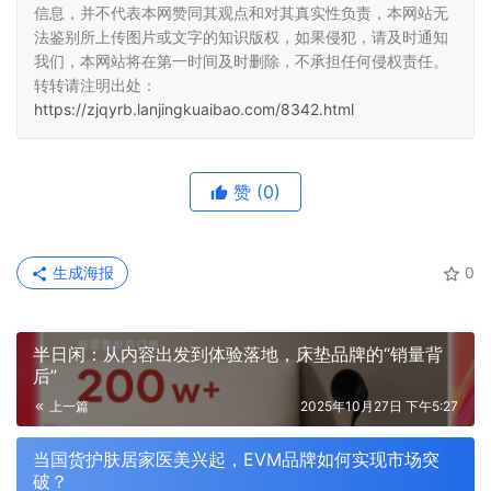
信息，并不代表本网赞同其观点和对其真实性负责，本网站无
法鉴别所上传图片或文字的知识版权，如果侵犯，请及时通知
我们，本网站将在第一时间及时删除，不承担任何侵权责任。
转转请注明出处：
https://zjqyrb.lanjingkuaibao.com/8342.html
赞
(0)
生成海报
0
半日闲：从内容出发到体验落地，床垫品牌的“销量背
后”
上一篇
2025年10月27日 下午5:27
当国货护肤居家医美兴起，EVM品牌如何实现市场突
破？