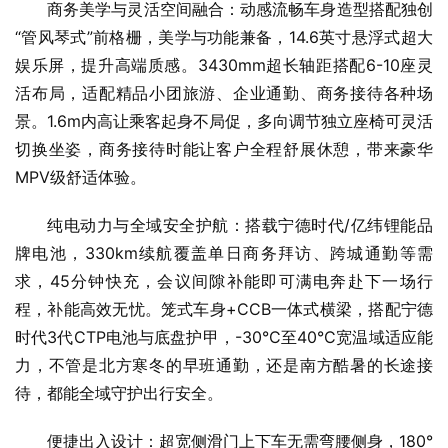
商务美学与灵活空间融合：动感流畅车身造型搭配独创
“管风琴式”前格栅，美学与功能兼备，14.6英寸悬浮式超大
娱乐屏，提升高端质感。3430mm超长轴距搭配6-10座灵
活布局，适配精品小团旅游、企业通勤、商务接待各种场
景。1.6m内高让乘客起身不局促，多向调节独立座椅可灵活
切换坐姿，商务接待时能让客户全程舒展休憩，带来豪华
MPV级舒适体验。
纯电动力与全域安全护航：搭载宁德时代/亿纬锂能品
牌电池，330km续航覆盖单日商务拜访、跨城通勤等需
求，45分钟快充，会议间隙补能即可满电奔赴下一场行
程，补能高效无忧。笼式车身+CCB一体式横梁，搭配宁德
时代3代CTP电池与底盘护甲，-30°C至40°C宽温域适应能
力，不管是北方寒冬的早班通勤，还是南方酷暑的长途接
待，都能全域守护出行安全。
便捷出入设计：超宽侧滑门上下车无需弯腰侧身，180°