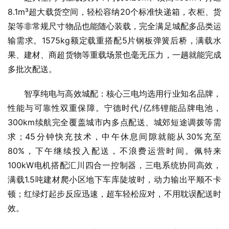
8.1m³超大载货空间，轻松容纳20个标准快递箱，衣柜、货
架等非常规尺寸物品也能随心装载，完全满足城配多品类运
输需求。1575kg额定载重搭配5片钢板弹簧后桥，满载水
果、建材、商超货物等重载场景也毫无压力，一趟就能完成
多批次配送。
智享纯电与高效城配：核心三电均选用行业知名品牌，
性能与可靠性双重保障。宁德时代/亿纬锂能品牌电池，
300km续航完全覆盖城市内多点配送、城郊短途调拨等需
求；45分钟快充技术，中午休息间隙就能从30%充至
80%，下午继续投入配送，不浪费运营时间。佩特来
100kW电机搭配汇川四合一控制器，三电系统协同高效，
满载1.5吨建材爬小区地下车库陡坡时，动力输出平顺不卡
顿；红绿灯起步反应迅速，超车轻松应对，不用耽误配送时
效。