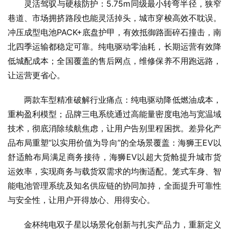
灵活驾驭与硬核防护：5.75m同级最小转弯半径，狭窄
巷道、市场拥挤路段也能灵活掉头，城市穿梭高效不耽误。
冲压成型电池PACK+底盘护甲，有效抵御路面碎石撞击，南
北四季运输都稳定可靠。纯电驱动零油耗，长期运营有效降
低城配成本；全国覆盖的售后网点，维修保养不用跑远路，
让运营更省心。
两款车型精准破解行业痛点：纯电驱动降低燃油成本，
重构盈利模型；品牌三电系统通过高能量密度电池与宽温域
技术，彻底消除续航焦虑，让用户告别里程困扰。差异化产
品布局重塑“以实用价值为导向”的全场景覆盖：海狮王EV以
舒适舱布局满足商务接待，海狮EV以超大货舱提升城市货
运效率，实现商务与载货双需求的均衡适配。笼式车身、智
能电池管理系统及知名供应链的协同加持，全面提升可靠性
与安全性，让用户开得放心、用得安心。
金杯纯电双子星以场景化创新与扎实产品力，重新定义