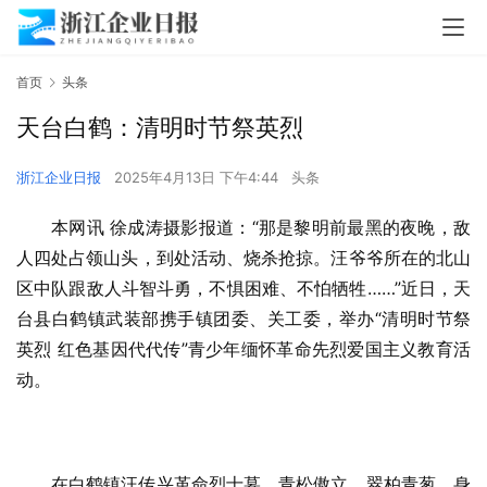
首页
头条
天台白鹤：清明时节祭英烈
浙江企业日报
2025年4月13日 下午4:44
头条
本网讯 徐成涛摄影报道：“那是黎明前最黑的夜晚，敌
人四处占领山头，到处活动、烧杀抢掠。汪爷爷所在的北山
区中队跟敌人斗智斗勇，不惧困难、不怕牺牲……”近日，天
台县白鹤镇武装部携手镇团委、关工委，举办“清明时节祭
英烈 红色基因代代传”青少年缅怀革命先烈爱国主义教育活
动。
在白鹤镇汪传兴革命烈士墓，青松傲立、翠柏青葱，身