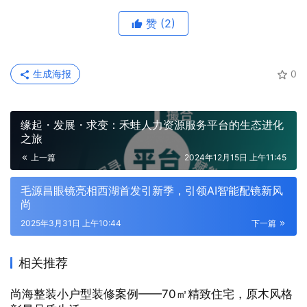
赞
(2)
生成海报
0
缘起・发展・求变：禾蛙人力资源服务平台的生态进化
之旅
上一篇
2024年12月15日 上午11:45
毛源昌眼镜亮相西湖首发引新季，引领AI智能配镜新风
尚
2025年3月31日 上午10:44
下一篇
相关推荐
尚海整装小户型装修案例——70㎡精致住宅，原木风格