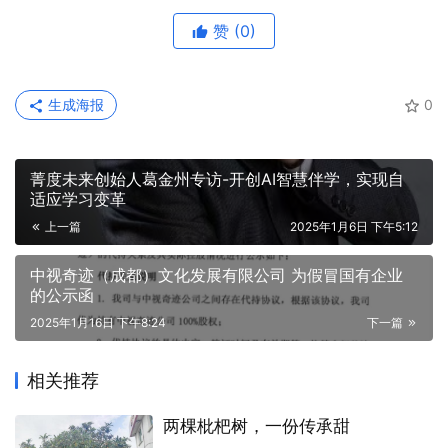
赞
(0)
生成海报
0
菁度未来创始人葛金州专访-开创AI智慧伴学，实现自
适应学习变革
上一篇
2025年1月6日 下午5:12
中视奇迹（成都）文化发展有限公司 为假冒国有企业
的公示函
2025年1月16日 下午8:24
下一篇
相关推荐
两棵枇杷树，一份传承甜