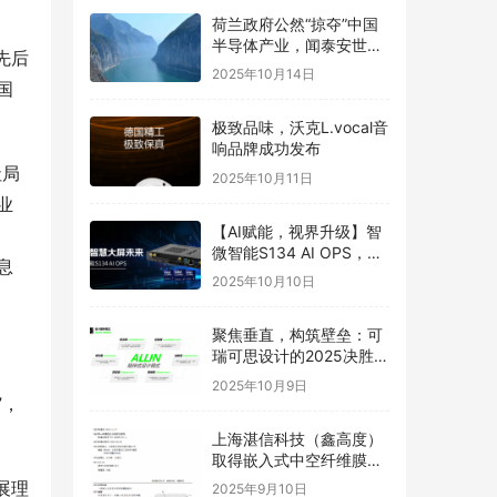
荷兰政府公然“掠夺”中国
半导体产业，闻泰安世坚
先后
决捍卫
2025年10月14日
国
极致品味，沃克L.vocal音
响品牌成功发布
社局
2025年10月11日
业
【AI赋能，视界升级】智
，
微智能S134 AI OPS，重
息
构智慧大屏未来
2025年10月10日
聚焦垂直，构筑壁垒：可
瑞可思设计的2025决胜之
道
2025年10月9日
”，
上海湛信科技（鑫高度）
取得嵌入式中空纤维膜喷
丝头发明专利
展理
2025年9月10日