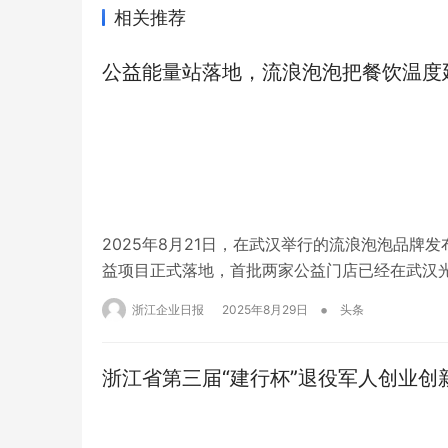
相关推荐
公益能量站落地，流浪泡泡把餐饮温度
2025年8月21日，在武汉举行的流浪泡泡品牌
益项目正式落地，首批两家公益门店已经在武汉光
甜品店的盈利将定向捐赠至湖北省慈善总会“童享
•
浙江企业日报
2025年8月29日
头条
捐献给武汉市小动物保护协会，用于流浪动物…
浙江省第三届“建行杯”退役军人创业创