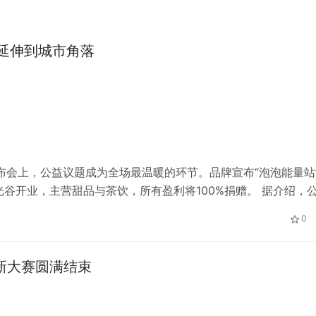
延伸到城市角落
发布会上，公益议题成为全场最温暖的环节。品牌宣布“泡泡能量站
谷开业，主营甜品与茶饮，所有盈利将100%捐赠。 据介绍，
阳光”计划，用于支持困境儿童的生活。而公益茶饮店的盈利，
0
新大赛圆满结束