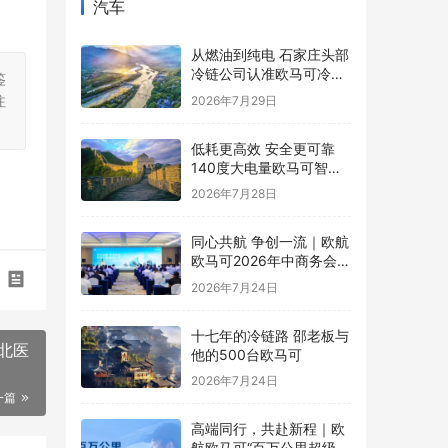
汽车
从燃油到纯电 石家庄头部
冷链公司认准欧马可冷藏
鉴
车
注
2026年7月29日
低耗更高效 安全更可靠
140度大电量欧马可智蓝
ES1纯电轻卡怀挡新品亮
2026年7月28日
相
同心共航 争创一流｜欧航
欧马可2026年中商务会暨
战略研讨会圆满召开
2026年7月24日
十七年的冷链路 邵老板与
北医
他的500台欧马可
2026年7月24日
一篇
高端同行，共赴新程｜欧
航欧马可“百万公里超级英