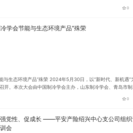
生产和包装,推崇以天然动植物作为原材料,主攻成人营养滋补、
0
制冷学会节能与生态环境产品”殊荣
生态环境产品”殊荣 2024年5月30日，以“新时代、新机遇”
岛召开。本次大会由中国制冷学会主办，山东制冷学会、青岛市制
、中国设备管理协会建筑机电设备维修安装企业能力等级工作办
0
强党性、促成长 ——平安产险绍兴中心支公司组织
训会