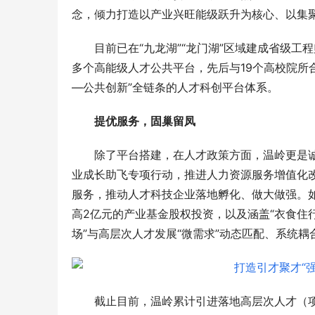
念，倾力打造以产业兴旺能级跃升为核心、以集
目前已在“九龙湖”“龙门湖”区域建成省级
多个高能级人才公共平台，先后与19个高校院所
—公共创新”全链条的人才科创平台体系。
提优服务，固巢留凤
除了平台搭建，在人才政策方面，温岭更是诚
业成长助飞专项行动，推进人力资源服务增值化
服务，推动人才科技企业落地孵化、做大做强。如
高2亿元的产业基金股权投资，以及涵盖“衣食住
场”与高层次人才发展“微需求”动态匹配、系统耦
刻丝工艺，东方金艺｜君佩黄金杭州大厦
CTHUL
店，以匠心重释高奢黄金
格轮廓
截止目前，温岭累计引进落地高层次人才（项目