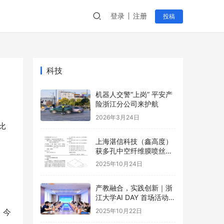
登录
注册
投稿
科技
机器人交警“上岗” 平安产
险浙江分公司来护航
2026年3月24日
比
上海湛信科技（鑫高度）
获多孔中空纤维膜喷丝装
置等2项专利
2025年10月24日
产教融合，实践创新｜浙
江大学AI DAY 首场活动成
功举办！
2025年10月22日
，今