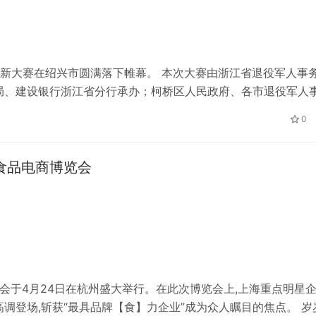
创新大赛在绍兴市圆满落下帷幕。 ‌本次大赛由浙江省退役军人事
局、建设银行浙江省分行承办；柯桥区人民政府、各市退役军人
本次大赛以立创业创新潮头，展退役军人风采为主题，旨在进一步
0
…
）食品电商博览会
长大会于4月24日在杭州盛大举行。在此次博览会上,上海重点明星
调登场,斩获“最具品牌【食】力企业”成为众人瞩目的焦点。 岁