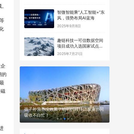
城。
智微智能乘“人工智能+”东
风，强势布局AI蓝海
等
2025年9月8日
化
趣链科技一可信数据空间
项目成功入选国家试点名
单
2025年7月21日
业企
期的
最
大磁
现场，不
孩子补营养没效果？哈药钙镁锌口服液协同
吸收不白忙！
性价比高
进