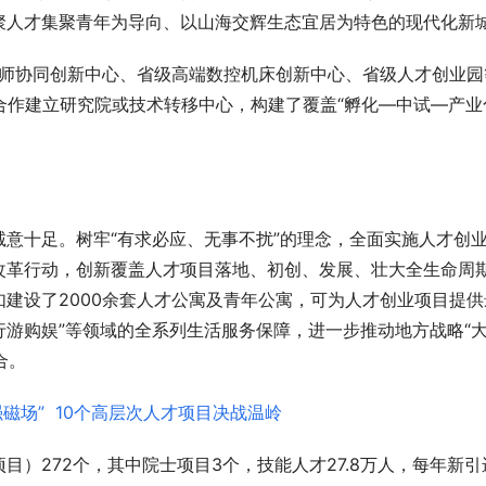
聚人才集聚青年为导向、以山海交辉生态宜居为特色的现代化新
工程师协同创新中心、省级高端数控机床创新中心、省级人才创业园
合作建立研究院或技术转移中心，构建了覆盖“孵化—中试—产业
意十足。树牢“有求必应、无事不扰”的理念，全面实施人才创
改革行动，创新覆盖人才项目落地、初创、发展、壮大全生命周
建设了2000余套人才公寓及青年公寓，可为人才创业项目提供
行游购娱”等领域的全系列生活服务保障，进一步推动地方战略“
合。
HU：让时尚包袋成为都市女性的风
宁波版“塞纳河畔”火了，我们去了
只是拍照好看
）272个，其中院士项目3个，技能人才27.8万人，每年新引