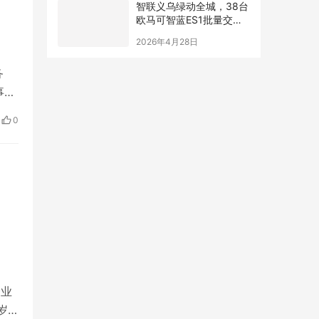
智联义乌绿动全城，38台
欧马可智蓝ES1批量交付
义乌快递物流大客户
2026年4月28日
务
事务
激发
0
企业
岁