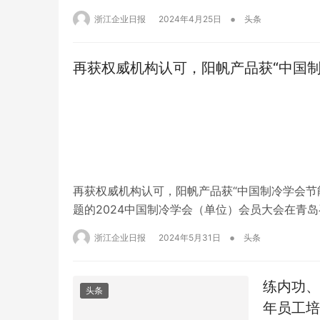
伴立足于营养健康领域,秉承高质量的产品研发、
•
浙江企业日报
2024年4月25日
头条
补剂两大领域。旗下多款产品仅2023…
再获权威机构认可，阳帆产品获“中国
再获权威机构认可，阳帆产品获“中国制冷学会节能与
题的2024中国制冷学会（单位）会员大会在青
学会、青岛理工大学、青岛市产业生态链促进会
•
浙江企业日报
2024年5月31日
头条
协办。来自全国的专家学者、企业代表、高校…
练内功、
头条
年员工培