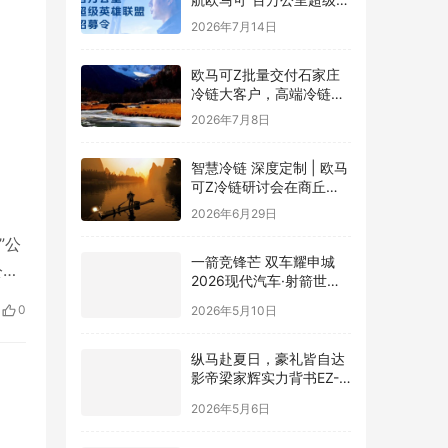
雄联盟”全球招募正式启动
2026年7月14日
欧马可Z批量交付石家庄
冷链大客户，高端冷链运
力赋能京津冀“鲜”锋物流
2026年7月8日
智慧冷链 深度定制 | 欧马
可Z冷链研讨会在商丘举
行，新能源纯电平台赋能
2026年6月29日
冷链物流行业升级
”公
一箭竞锋芒 双车耀申城
公益
2026现代汽车·射箭世界
则将
杯赛上海站圆满落幕
0
2026年5月10日
纵马赴夏日，豪礼皆自达
影帝梁家辉实力背书EZ-
60马年版上市 EZ-6超级
2026年5月6日
置换季开启