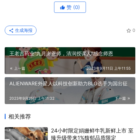
赞
(0)
生成海报
0
王老吉药业“九月谢恩师，清润授课人”感念师恩
上一篇
2023年9月11日 上午11:55
ALIENWARE外星人以科技创新助力BLG选手为国出征
2023年9月25日 上午11:32
下一篇
相关推荐
24小时限定娟姗鲜牛乳新鲜上市 至
臻升级带来1%馥郁品质限定