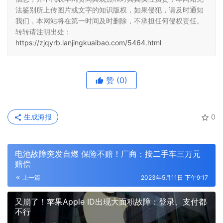
法鉴别所上传图片或文字的知识版权，如果侵犯，请及时通知
我们，本网站将在第一时间及时删除，不承担任何侵权责任。
转转请注明出处：
https://zjqyrb.lanjingkuaibao.com/5464.html
赞
(0)
生成海报
0
电池故障突发自燃 保险不赔！厂商：按二手车三万元
赔偿
上一篇
2023年5月11日 下午9:17
又崩了！苹果Apple ID出现大面积故障：登录、支付都
不行