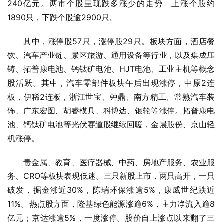
240亿元。两市个股呈现跌多涨少的走势，上涨个股约
1890只，下跌个股逾2900只。
其中，涨停股57只，涨停股29只。板块方面，酒店餐
饮、汽车产业链、景区旅游、通用设备等行业，以及集成压
铸、拓普康电池、钙钛矿电池、HJT电池、工业主机等概念
股活跃。其中，汽车零部件板块午后出现涨停，中原2连
板，伊稀2连板，浙江世宝、钟鼎、南方精工、常熟汽车装
饰、广东宏图、胡睿模具、科博达、银轮等涨停。拓普康电
池、钙钛矿电池等光伏赛道股继续回暖，金晨股份、京山轻
机涨停。
贵金属、教育、医疗器械、中药、房地产服务、农业服
务、CRO等板块表现低迷。三只新股上市，两只高开，一只
破发，掘金涨近30%，陈瑞环保涨逾5%，康威世纪跌近
11%。热点股方面，隆基绿色能源涨逾6%，主力净流入逾8
亿元；京达涨逾5%，一度涨停。股价自上涨点以来翻了三