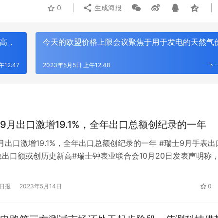
0
生成海报
新高，
今天的欧盟价格上限会议聚焦于用于发电的天然气
12:47
2023年5月5日 上午12:48
下
9月出口激增19.1%，全年出口总额创纪录的一年
月出口激增19.1%，全年出口总额创纪录的一年 #瑞士9月手表出
总出口额或创历史新高#瑞士钟表业联合会10月20日发表声明称
手表出口激增19.1%，至22亿瑞士法郎(约合22亿美元)，成为历
HU：让时尚包袋成为都市女性的风
宁波版“塞纳河畔”火了，我们去了
之一。 今年前9个月，手表出口额达181亿法郎，同比增长12.6
日报
2023年5月14日
0
只是拍照好看
，2022年将是瑞士手表出口行业创纪录的一…