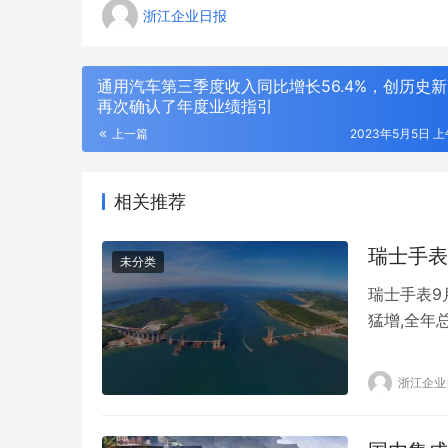
浙江企业日报
通用汽车第三季度收入同比增长56.4%，创历史
再次确认了年度业绩指引
上一篇
2023年5月5日 上午
相关推荐
瑞士手表
未分类
瑞士手表9
猛增,全年
年9月瑞士
刻丝工艺，东方金艺｜君佩黄金杭州大厦
CTHUL
最好的月份
浙江企业
店，以匠心重释高奢黄金
格轮廓
彭博报告称