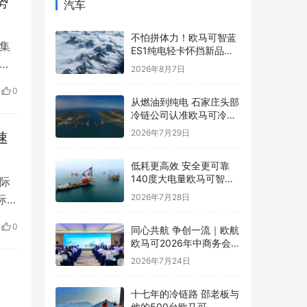
势
汽车
不怕拼体力！欧马可智蓝
集
ES1纯电轻卡怀挡新品解
经
锁舒适高效运营新体验
2026年8月7日
，
0
处于
从燃油到纯电 石家庄头部
冷链公司认准欧马可冷藏
盯上
车
2026年7月29日
速
低耗更高效 安全更可靠
140度大电量欧马可智蓝
际
ES1纯电轻卡怀挡新品亮
2026年7月28日
际油
相
息
0
同心共航 争创一流｜欧航
大
欧马可2026年中商务会暨
战略研讨会圆满召开
2026年7月24日
十七年的冷链路 邵老板与
他的500台欧马可