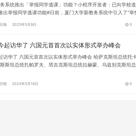
务系统推出「举报同学逃课」功能？小程序开发者：已向学校道
推出举报同学逃课功能#日前，厦门大学新教务系统中引入了“举
能，引起广泛关注。对此，厦门大学教务处对媒体回应称，此事
日报
2023年5月9日
0
教务系统委托公司私自在系统中添加该功能。 5月8日晚，该系
诉红星新闻记者，未征得厦大同意就推出该功能是公司自身的过
…
今起访华了 六国元首首次以实体形式举办峰会
起访华了 六国元首首次以实体形式举办峰会 哈萨克斯坦总统托
斯斯坦总统扎帕罗夫、塔吉克斯坦总统拉赫蒙、乌兹别克斯坦总
夫将于5月16日至20日对中国进行国事访问。而两天后，他们将
西省西安市举行的首届中国—中亚峰会。这是今年中国首场重大
日报
2023年5月16日
0
，也是中国同中亚五国建交31年来，六国元首首次以实体形式
…