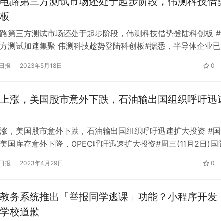
电路第三方测试市场还处于起步阶段，伟测科技借
板
路第三方测试市场还处于起步阶段，伟测科技借势登陆科创板 #
方测试加速集聚 伟测科技趁势登陆科创板#据悉，半导体企业已
”，但一些细分行业正在重组市场结构，提高国产品牌的市场份额
日报
2023年5月18日
0
业带来了增长机会。 据了解，国内第三方测试集成电路市场还
但2021年测试需求已经达到300亿元。目前珠三角、长三角都
上涨，美国股市意外下跌，石油输出国组织呼吁迅
涨，美国股市意外下跌，石油输出国组织呼吁迅速扩大投资 #国
美国库存意外下降，OPEC呼吁迅速扩大投资#周三(11月2日)国
行业数据显示美国原油库存意外下降，这表明尽管美联储激进加
日报
2023年4月29日
0
增长，但石油需求依然坚挺。石油输出国组织秘书长呼吁迅速扩
足需求。 北京时间16:38，NYMEX原油期货上涨0.51%，…
教务系统推出「举报同学逃课」功能？小程序开发
学校道歉