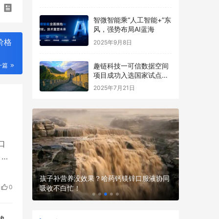
智微智能乘“人工智能+”东
风，强势布局AI蓝海
价格
2025年9月8日
趣链科技一可信数据空间
一篇
项目成功入选国家试点名
单
2025年7月21日
口
，今
史上
现场，不
孩子补营养没效果？哈药钙镁锌口服液协同
%。
0
吸收不白忙！
性价比高