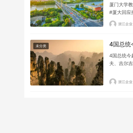
厦门大学教
#厦大回应
生签到”功
浙江企业
学校行为，
开发公司告
错，已向校
4国总统
未分类
4国总统今
夫、吉尔吉
米尔济约耶
同参加在陕
浙江企业
场外交活动
峰会。 据