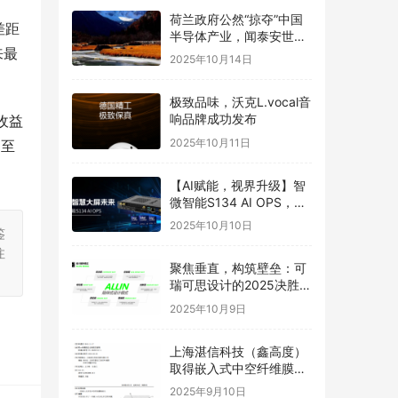
荷兰政府公然“掠夺”中国
差距
半导体产业，闻泰安世坚
来最
决捍卫
2025年10月14日
极致品味，沃克L.vocal音
响品牌成功发布
收益
2025年10月11日
，至
【AI赋能，视界升级】智
微智能S134 AI OPS，重
构智慧大屏未来
2025年10月10日
鉴
注
聚焦垂直，构筑壁垒：可
瑞可思设计的2025决胜之
道
2025年10月9日
上海湛信科技（鑫高度）
取得嵌入式中空纤维膜喷
丝头发明专利
2025年9月10日