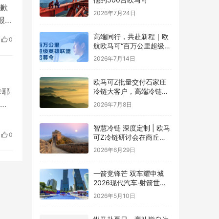
歉
2026年7月24日
报学
并非
高端同行，共赴新程｜欧
0
统的
航欧马可“百万公里超级英
雄联盟”全球招募正式启动
2026年7月14日
欧马可Z批量交付石家庄
卡耶
冷链大客户，高端冷链运
力赋能京津冀“鲜”锋物流
统
2026年7月8日
共
智慧冷链 深度定制 | 欧马
主
0
可Z冷链研讨会在商丘举
举办
行，新能源纯电平台赋能
2026年6月29日
冷链物流行业升级
一箭竞锋芒 双车耀申城
2026现代汽车·射箭世界
杯赛上海站圆满落幕
2026年5月10日