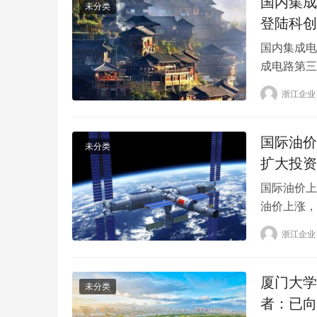
国内集成
未分类
登陆科创
国内集成电
成电路第三
进入“寒冬
浙江企业
这给一些企
起步阶段，
了这个…
国际油价
未分类
扩大投资
国际油价上
油价上涨，
价上涨，因
浙江企业
抑制了经济
石油投资以满
厦门大学
未分类
者：已向