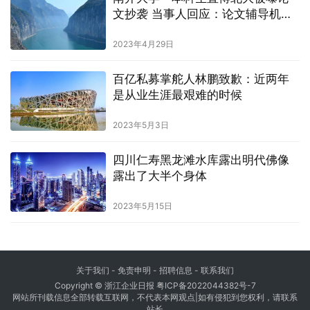
文抄袭 当事人回应：论文辅导机构
做的，保研与此无关
2023年4月29日
百亿私募掌舵人林鹏致歉：近两年
是从业生涯最艰难的时候
2023年5月3日
四川仁寿黑龙滩水库露出明代佛像
露出了大半个身体
2023年5月15日
关于我们
- 免责申明 - 招聘信息 -
联系我们
Copyright © 浙江企业日报
粤ICP备2022044382号-7
网站所刊载信息全部转载互联网，不代表本网观点|如有侵犯到您权利，请联系
站长