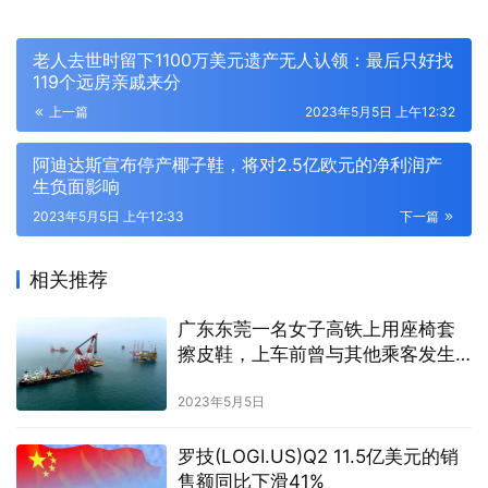
老人去世时留下1100万美元遗产无人认领：最后只好找
119个远房亲戚来分
上一篇
2023年5月5日 上午12:32
阿迪达斯宣布停产椰子鞋，将对2.5亿欧元的净利润产
生负面影响
2023年5月5日 上午12:33
下一篇
相关推荐
广东东莞一名女子高铁上用座椅套
擦皮鞋，上车前曾与其他乘客发生
争吵
2023年5月5日
罗技(LOGI.US)Q2 11.5亿美元的销
售额同比下滑41%