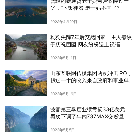
曾经的硬通货老干妈劳营收降过十
亿，“下饭神器”老干妈不香了?
2023年4月29日
狗狗失踪7年后突然回家，主人煮饺
子庆祝团圆 网友纷纷送上祝福
2023年5月11日
山东互联网传媒集团两次冲击IPO，
超过一半的收入来自政府和事业单
位
2023年5月16日
波音第三季度业绩亏损33亿美元，
再次下调了年内737MAX交货量
2023年5月5日