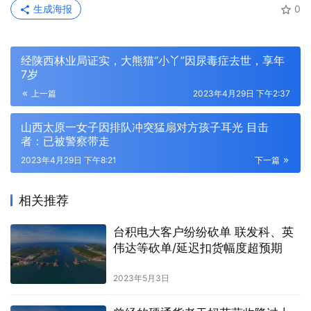
生成海报
0
经陕西林业局证实，大熊猫“小丫”因尿毒症去世，享年
7岁
上一篇
2023年4月29日 下午2:37
山西太原一女子因排队冲突猛扇对方孩子耳光 目击
者：已被警察带走
2023年4月29日 下午8:21
下一篇
相关推荐
台积电大客户纷纷砍单 联发科、英
伟达等砍单/延迟扣货幅度超预期
2023年5月3日