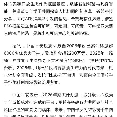
体方案和开放生态作为底层基座，赋能智能驾驶与具身智
能，并邀请青年学子共同探索人机协同的新变革。碳益科技
分享，面对AI算法黑箱引发的偏见、合规与信任风险，借鉴
ESG框架建立包含可解释、可追溯、可问责、可纠错四大要
素的治理体系，是筑牢AI可信生态的关键路径。
据悉，中国平安励志计划自2003年起已累计奖励超
6000名优秀大学生，发放奖金超2200万元。2025年，该
项目在共青团中央指导下首次融入“挑战杯”、“揭榜挂帅”擂
台赛。2026年，响应加快培育新质生产力的时代背景，励
志计划全面升级，依托 “挑战杯”平台进一步面向全国高校学
子征集科创领域风险治理方案。
中国平安表示，2026年励志计划进一步升级，不仅为
青年成长成才打造赋能平台，更旨在搭建各方共同参与社会
风险治理的重要协同载体。未来，中国平安将继续携手中国
青少年发展基金会，以励志计划为纽带，聚焦科创企业风险