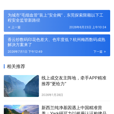
为城市“毛细血管”装上“安全阀”，东莞探索限额以下工
程安全监管新路径
上一篇
2026年6月23日 上午10:24
香云纱数码印花色差大、色牢度低？杭州梅西数码成熟
解决方案来了
2026年7月1日 下午12:49
下一篇
相关推荐
线上成交友主阵地，牵手APP精准
推荐“更给力”
2026年1月28日
新西兰纯净基因遇上中国精准营
养：Yark研可力以银蕨认证构建品