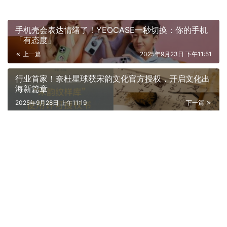
手机壳会表达情绪了！YEOCASE一秒切换：你的手机
「有态度」
上一篇
2025年9月23日 下午11:51
行业首家！奈杜星球获宋韵文化官方授权，开启文化出
海新篇章
2025年9月28日 上午11:19
下一篇
相关推荐
宠智灵鱼类AI大模型助力水族终端
设备智能化升级
2026年3月4日
送什么礼物给家人更开心？ 来玉柒福珠宝定制祝福礼