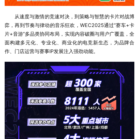
从速度与激情的竞速对决，到策略与智慧的卡片对战博
弈，再到节奏与律动的音乐狂欢，WEC2025通过“赛车+卡
片+音游”多品类协同布局，实现内容破圈与用户广覆盖，全
面构建多元化、专业化、商业化的电竞新生态，为品牌合
作、门店运营与赛事IP发展注入强劲动能。