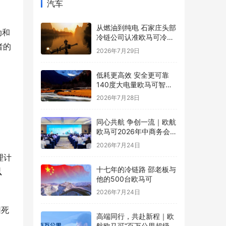
汽车
从燃油到纯电 石家庄头部
动和
冷链公司认准欧马可冷藏
者的
车
2026年7月29日
低耗更高效 安全更可靠
140度大电量欧马可智蓝
ES1纯电轻卡怀挡新品亮
2026年7月28日
相
同心共航 争创一流｜欧航
欧马可2026年中商务会暨
战略研讨会圆满召开
2026年7月24日
理计
十七年的冷链路 邵老板与
以
他的500台欧马可
2026年7月24日
因死
高端同行，共赴新程｜欧
航欧马可“百万公里超级英