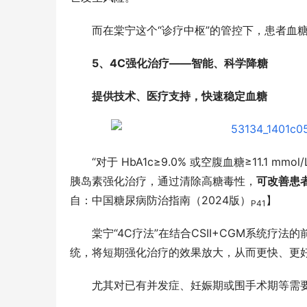
而在棠宁这个“诊疗中枢”的管控下，患者血
5、4C强化治疗——智能、科学降糖
提供技术、医疗支持，快速稳定血糖
“对于 HbA1c≥9.0% 或空腹血糖≥11.1
胰岛素强化治疗，通过清除高糖毒性，
可改善患
自：中国糖尿病防治指南（2024版）
】
P41
棠宁“4C疗法”在结合CSII+CGM系统
统，将短期强化治疗的效果放大，从而更快、更
尤其对已有并发症、妊娠期或围手术期等需