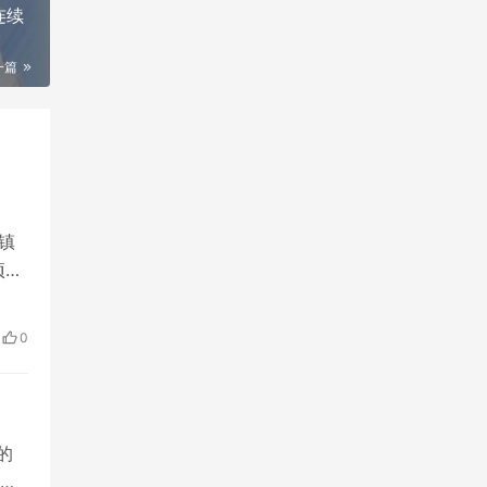
连续
一篇
镇
项
的医
医
0
地民
的
，