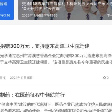
 智造
交通91.8汽车节专属福利！杭州阿波罗医院专家团
10天开启线上“云咨询”
下午3:16
2025年11月6日 下午12:33
下
捐赠300万元，支持惠东高潭卫生院迁建
光学通过惠州市港澳慈善基金会定向捐赠300万元给惠东县高潭
于支持高潭卫生院迁建项目。 该项目是惠东县今年重要的民生
1万平方米，总投资数千万元。项目建成后，将全面提升高潭镇
能力，改善就医环境，更好地满足高潭镇人民群众日益增长的就
日报
2024年11月15日
0
恩光学坚持回馈社会，积极参与惠州市“百千万工程”，为提升当
力…
制药：在医药征程中领航前行
“健康中国”建设的时代浪潮下，医药企业已然成为守护人民健康
肩负着不容小觑的使命。贵州柏强制药有限公司作为行业领军者