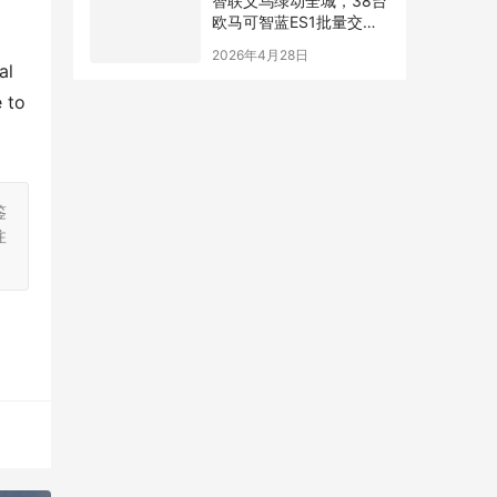
智联义乌绿动全城，38台
欧马可智蓝ES1批量交付
义乌快递物流大客户
2026年4月28日
l 
to 
鉴
注