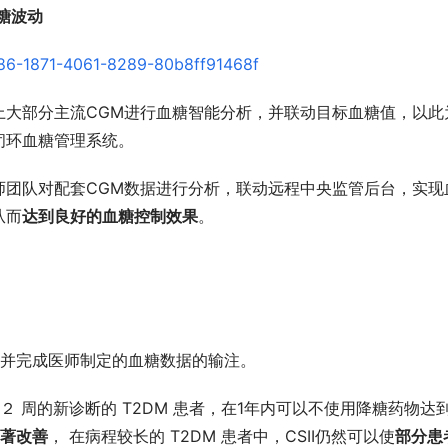
血糖波动
上大部分主流CGM进行血糖智能分析，并联动目标血糖值，以此
闭环血糖管理系统。
师团队对配套CGM数据进行分析，联动远程中央监管后台，实现
从而
达到良好的血糖控制效果
。
，并完成医师制定的血糖数据的输注。
HU：让时尚包袋成为都市女性的风
宁波版“塞纳河畔”火了，我们去了
只是拍照好看
１~２ 周的新诊断的 T2DM 患者，在1年内可以不使用降糖药物达
显著改善
， 在病程较长的 T2DM 患者中，CSII仍然可以使
部分患