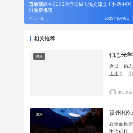
迈迪顶峰在2025医疗器械出海交流会上共话中国
出海新机遇
上一篇
2025年9月16日 
相关推荐
伯恩光学
健康
近日，伯恩
卫生院，用
目，占地约
疗卫生服务
浙江企业
需求。 伯
生福祉贡献
贵州柏强
健康
在全面推进
中流砥柱，