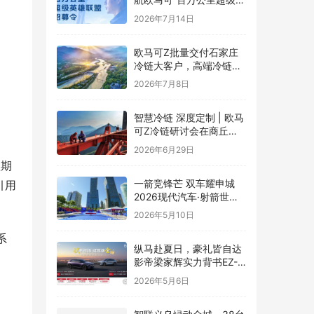
雄联盟”全球招募正式启动
2026年7月14日
欧马可Z批量交付石家庄
冷链大客户，高端冷链运
力赋能京津冀“鲜”锋物流
2026年7月8日
智慧冷链 深度定制 | 欧马
可Z冷链研讨会在商丘举
行，新能源纯电平台赋能
2026年6月29日
冷链物流行业升级
短期
一箭竞锋芒 双车耀申城
引用
2026现代汽车·射箭世界
杯赛上海站圆满落幕
2026年5月10日
系
纵马赴夏日，豪礼皆自达
影帝梁家辉实力背书EZ-
60马年版上市 EZ-6超级
2026年5月6日
置换季开启