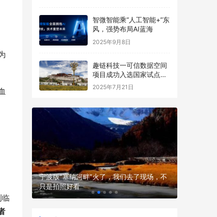
智微智能乘“人工智能+”东
风，强势布局AI蓝海
2025年9月8日
为
趣链科技一可信数据空间
项目成功入选国家试点名
单
2025年7月21日
血
现场，不
孩子补营养没效果？哈药钙镁锌口服液协同
吸收不白忙！
性价比高
到临
者