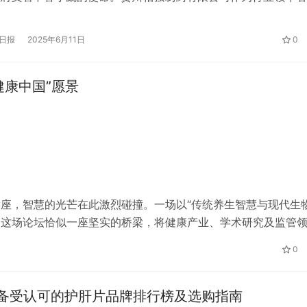
为驱动，积极践行社会责任，为“健康中国”战略注入源源不断的
来，贵州柏强制药有限公司在抗肿瘤药物领域成绩斐然。其生产
日报
2025年6月11日
0
素B₆注射液，为无数肿瘤患者点亮了生命的希望之光。这份荣
州…
健康中国”愿景
满座，智慧的光芒在此激烈碰撞。一场以“传统养生智慧与现代生
 这场论坛恰似一座坚实的桥梁，将健康产业、学术研究及监管
产品健康价值、行业规范与科学应用等关键议题展开深度探讨，
0
此次…
 年备受认可的护肝片品牌排行榜及选购指南