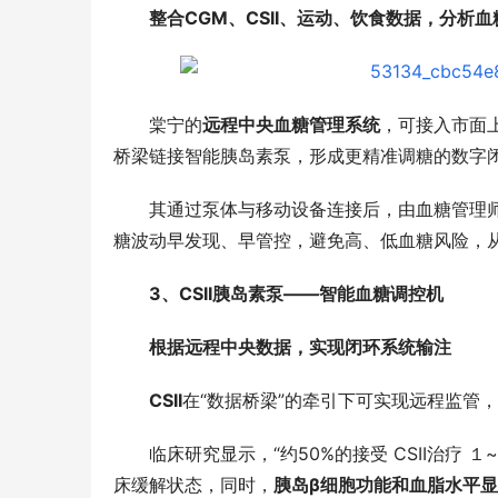
整合CGM、CSII、运动、饮食数据，分析
棠宁的
远程中央血糖管理系统
，可接入市面
桥梁链接智能胰岛素泵，形成更精准调糖的数字
其通过泵体与移动设备连接后，由血糖管理
糖波动早发现、早管控，避免高、低血糖风险，
3、CSII胰岛素泵——智能血糖调控机
根据远程中央数据，实现闭环系统输注
CSII
在“数据桥梁”的牵引下可实现远程监管
刻丝工艺，东方金艺｜君佩黄金杭州大厦
CTHUL
店，以匠心重释高奢黄金
格轮廓
临床研究显示，“约50%的接受 CSII治疗 
床缓解状态，同时，
胰岛β细胞功能和血脂水平