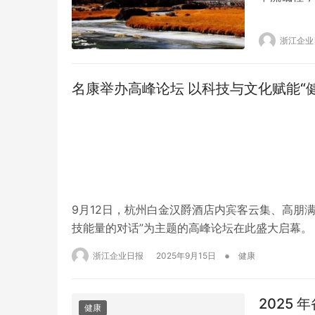
始终以创新
力。 近年
浙江企业
蝥酸钠维生
背后，是贵
名康举办高峰论坛 以科技与文化赋能“
9月12日，杭州白金汉爵酒店内宾客云集、高朋
技能量的对话”为主题的高峰论坛在此盛大启幕。
的众多专家紧密相连。他们齐聚一堂，围绕鳄鱼
•
浙江企业日报
2025年9月15日
健康
康食品行业的高质量发展注入全新活力与思路。 
2025
健康