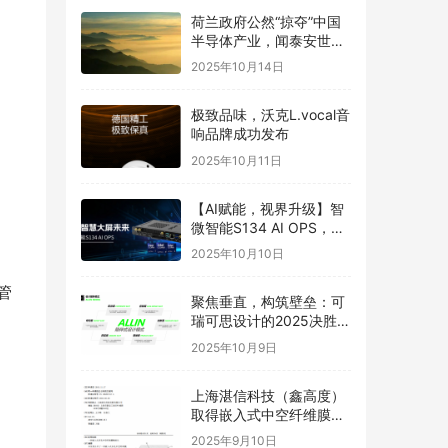
荷兰政府公然“掠夺”中国
半导体产业，闻泰安世坚
决捍卫
2025年10月14日
极致品味，沃克L.vocal音
响品牌成功发布
2025年10月11日
【AI赋能，视界升级】智
微智能S134 AI OPS，重
构智慧大屏未来
2025年10月10日
管
聚焦垂直，构筑壁垒：可
瑞可思设计的2025决胜之
道
2025年10月9日
。
上海湛信科技（鑫高度）
取得嵌入式中空纤维膜喷
丝头发明专利
2025年9月10日