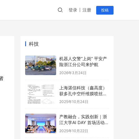
登录
注册
投稿
科技
机器人交警“上岗” 平安产
险浙江分公司来护航
2026年3月24日
者
上海湛信科技（鑫高度）
获多孔中空纤维膜喷丝装
置等2项专利
2025年10月24日
产教融合，实践创新｜浙
江大学AI DAY 首场活动成
功举办！
2025年10月22日