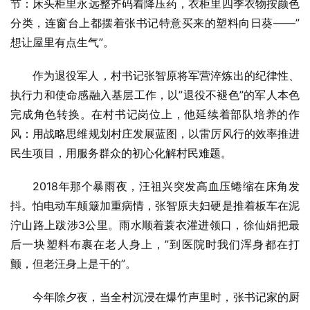
节：床头柜里永远整齐码着降压药，衣柜里四季衣物按颜色
分类，连窗台上都摆着张
书记
特意买来的塑料向日葵——”
想让屋里有点生气”。
作为退役军人，村
书记
张智原将军营淬炼出的纪律性、
执行力和使命感融入基层工作，以”退役不褪色”的军人本色
完成角色转换。在村
书记
岗位上，他延续着部队培养的作
风：用战略思维规划村庄发展蓝图，以雷厉风行的效率推进
民生项目，用服务群众的初心化解村民难题。
2018年那个暴雨夜，汪祖兴突发高血压蜷缩在床角发
抖。怕电动车颠簸加重病情，张智原夫妇硬是推着板车在泥
泞山路上跋涉3公里。雨水顺着蓑衣灌进领口，徐仙娟把最
后一块塑料布裹在老人身上，”到医院时我们浑身都在打
颤，但老汪身上是干的”。
今年除夕夜，当全村沉浸在爆竹声里时，张
书记
家的厨