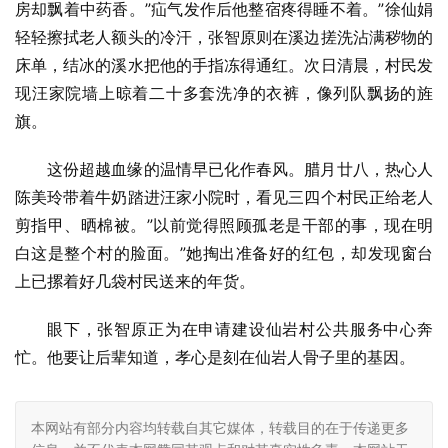
房却飘着中药香。”疝气发作后他整宿疼得睡不着。”徐仙娟
轻轻擦拭老人额头的冷汗，张智原则在溪边搓洗沾满秽物的
床单，结冰的溪水把他的手指冻得通红。次日清晨，村民发
现汪家院墙上晾着二十多套洗净的衣裤，像列队飘扬的旌
旗。
这份超越血缘的温情早已化作春风。腊月廿八，热心人
陈美玲带着牛奶踏进汪家小院时，看见三四个村民正给老人
剪指甲、晒棉被。”以前觉得照顾孤老是干部的事，现在明
白这是整个村的脸面。”她掏出准备好的红包，却发现窗台
上已摞着好几袋村民送来的年货。
眼下，张智原正为在申请建设仙岩村公共服务中心奔
忙。他要让后辈知道，孝心是刻在仙岩人骨子里的基因。
本网站有部分内容均转载自其它媒体，转载目的在于传递更多