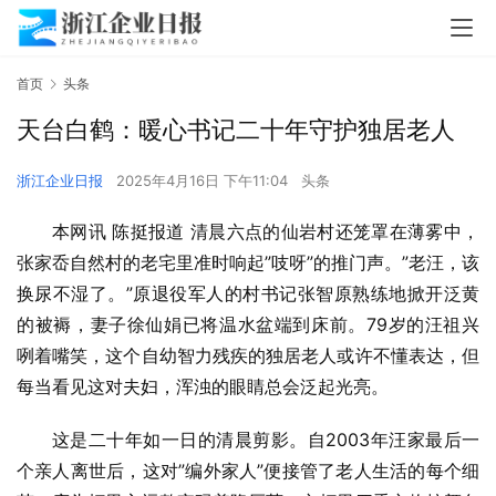
首页
头条
天台白鹤：暖心书记二十年守护独居老人
浙江企业日报
2025年4月16日 下午11:04
头条
本网讯 陈挺报道 清晨六点的仙岩村还笼罩在薄雾中，
张家岙自然村的老宅里准时响起”吱呀”的推门声。”老汪，该
换尿不湿了。”原退役军人的村
书记
张智原熟练地掀开泛黄
的被褥，妻子徐仙娟已将温水盆端到床前。79岁的汪祖兴
咧着嘴笑，这个自幼智力残疾的独居老人或许不懂表达，但
每当看见这对夫妇，浑浊的眼睛总会泛起光亮。
这是二十年如一日的清晨剪影。自2003年汪家最后一
个亲人离世后，这对”编外家人”便接管了老人生活的每个细