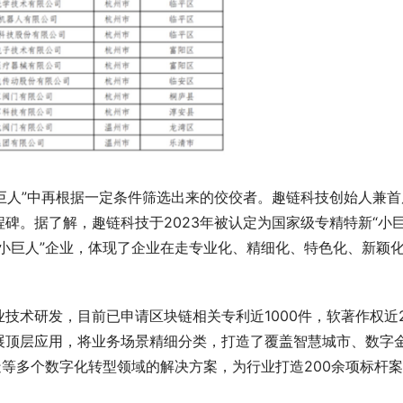
小巨人”中再根据一定条件筛选出来的佼佼者。趣链科技创始人兼首
碑。据了解，趣链科技于2023年被认定为国家级专精特新“小巨
小巨人”企业，体现了企业在走专业化、精细化、特色化、新颖
技术研发，目前已申请区块链相关专利近1000件，软著作权近2
HU：让时尚包袋成为都市女性的风
宁波版“塞纳河畔”火了，我们去了
展顶层应用，将业务场景精细分类，打造了覆盖智慧城市、数字
只是拍照好看
造等多个数字化转型领域的解决方案，为行业打造200余项标杆案