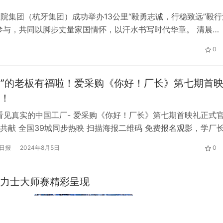
医院集团（杭牙集团）成功举办13公里“毅勇志诚，行稳致远”毅行
参与，共同以脚步丈量家国情怀，以汗水书写时代华章。 清晨
附近起点处火热集结。杭牙集团董事长杨占友领衔带队，全体成员
0
式…
8”的老板有福啦！爱采购《你好！厂长》第七期首
！
看见真实的中国工厂- 爱采购《你好！厂长》第七期首映礼正式
共献 全国39城同步热映 扫描海报二维码 免费报名观影，学厂
可以关注百度爱采购公众号 回复“你好厂长”参与报名
日报
2024年8月5日
0
劳力士大师赛精彩呈现