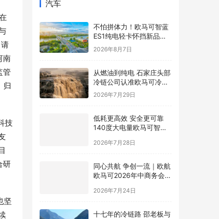
汽车
在
不怕拼体力！欧马可智蓝
与
ES1纯电轻卡怀挡新品解
申请
锁舒适高效运营新体验
2026年8月7日
河南
监管
从燃油到纯电 石家庄头部
冷链公司认准欧马可冷藏
，归
车
2026年7月29日
低耗更高效 安全更可靠
科技
140度大电量欧马可智蓝
友
ES1纯电轻卡怀挡新品亮
2026年7月28日
相
目
合研
同心共航 争创一流｜欧航
欧马可2026年中商务会暨
战略研讨会圆满召开
2026年7月24日
也坚
十七年的冷链路 邵老板与
续
他的500台欧马可