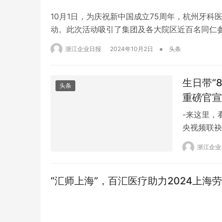
10月1日，为庆祝新中国成立75周年，杭州牙科
动。此次活动吸引了集团及各大院区近百名同仁
5:30，尽管伴有风雨，但毅行队伍在之江大桥
•
浙江企业日报
2024年10月2日
头条
统一定制文化衫，精神抖擞，整装待发。 启动仪
生日带“
头条
重磅官宣
-来这里，
央视频联袂
意经！ 还
浙江企业
“汇师上海”，百汇医疗助力2024上海