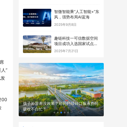
智微智能乘“人工智能+”东
风，强势布局AI蓝海
2025年9月8日
趣链科技一可信数据空间
项目成功入选国家试点名
单
2025年7月21日
席
人”
化发
00
现场，不
孩子补营养没效果？哈药钙镁锌口服液协同
金
吸收不白忙！
性价比高