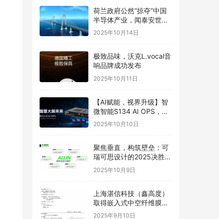
荷兰政府公然“掠夺”中国
半导体产业，闻泰安世坚
决捍卫
2025年10月14日
极致品味，沃克L.vocal音
响品牌成功发布
2025年10月11日
【AI赋能，视界升级】智
微智能S134 AI OPS，重
构智慧大屏未来
2025年10月10日
聚焦垂直，构筑壁垒：可
瑞可思设计的2025决胜之
道
2025年10月9日
上海湛信科技（鑫高度）
取得嵌入式中空纤维膜喷
丝头发明专利
2025年9月10日