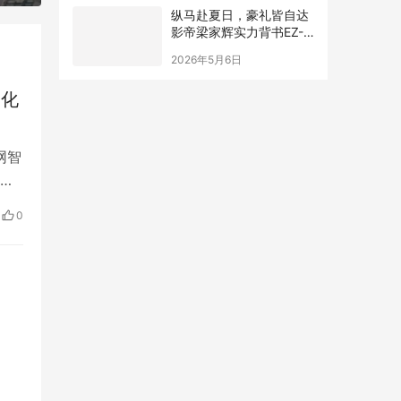
纵马赴夏日，豪礼皆自达
影帝梁家辉实力背书EZ-
60马年版上市 EZ-6超级
2026年5月6日
置换季开启
智化
网智
工
化平
0
’·
，…