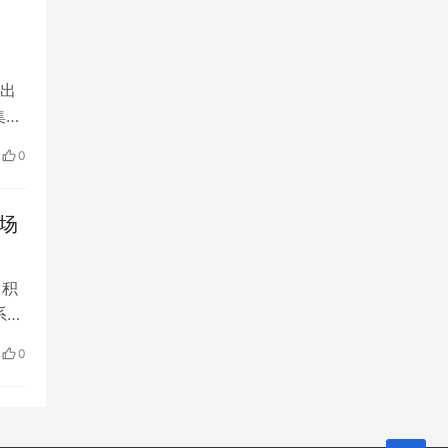
献出
集结
医疗
0
场
司积
系列
宣
0
身