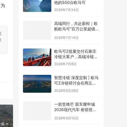
，为
2026年7月24日
高端同行，共赴新程｜欧
航欧马可“百万公里超级英
雄联盟”全球招募正式启动
鉴
2026年7月14日
注
欧马可Z批量交付石家庄
冷链大客户，高端冷链运
力赋能京津冀“鲜”锋物流
2026年7月8日
智慧冷链 深度定制 | 欧马
可Z冷链研讨会在商丘举
行，新能源纯电平台赋能
2026年6月29日
冷链物流行业升级
一箭竞锋芒 双车耀申城
2026现代汽车·射箭世界
杯赛上海站圆满落幕
2026年5月10日
一篇