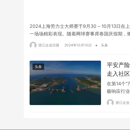
2024上海劳力士大师赛于9月30 – 10月1
一场场精彩表现。随着网球赛事席卷国庆假期，
多学科专业团队为本次赛事倾力护航，在专业和
•
浙江企业日报
2024年10月10日
头条
服务，助力赛事顺利进行，全程见…
平安产险
头条
走入社区
在第14个
极响应行业
宣传活动。
浙江企业
传开展了一
边。 202