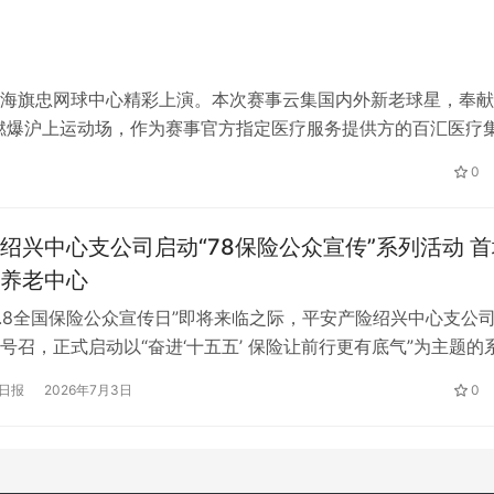
3日在上海旗忠网球中心精彩上演。本次赛事云集国内外新老球星，奉
燃爆沪上运动场，作为赛事官方指定医疗服务提供方的百汇医疗
信任的基础上，为运动员提供了较为往年更具特色、更为完善的
0
绍兴中心支公司启动“78保险公众宣传”系列活动 首
养老中心
“7.8全国保险公众宣传日”即将来临之际，平安产险绍兴中心支公
号召，正式启动以“奋进‘十五五’ 保险让前行更有底气”为主题的
首场活动走进绍兴灵芝街道金融城社区养老中心，围绕养老保险
日报
2026年7月3日
0
系列丰富多彩的便民服务，将保险温度与专业关怀送到社区老人
6年是“十五五”开局之年，本年度“7.8全国保险公众宣传日”…