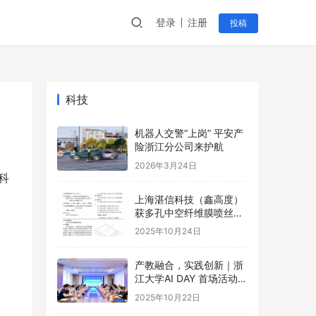
登录
注册
投稿
科技
机器人交警“上岗” 平安产
险浙江分公司来护航
2026年3月24日
科
上海湛信科技（鑫高度）
获多孔中空纤维膜喷丝装
置等2项专利
2025年10月24日
产教融合，实践创新｜浙
江大学AI DAY 首场活动成
功举办！
2025年10月22日