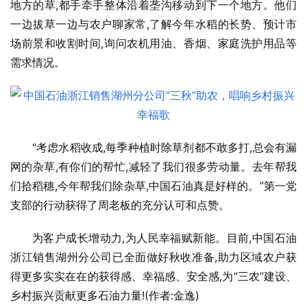
地方的草,都手牵手整体沿着垄沟移动到下一个地方。他们
一边拔草一边与农户聊家常,了解今年水稻的长势、预计市
场前景和收割时间,询问农机用油、香烟、家庭洗护用品等
需求情况。
“考虑水稻收成,每季种植时除草剂都不敢多打,总会有漏
网的杂草,有你们的帮忙,减轻了我们很多劳动量。去年帮我
们拾稻穗,今年帮我们除杂草,中国石油真是好样的。”第一党
支部的行动获得了周老板的充分认可和点赞。
为客户成长增动力,为人民幸福赋新能。目前,中国石油
浙江销售湖州分公司已全面做好秋收准备,助力区域农户获
得更多实实在在的获得感、幸福感、安全感,为“三农”建设、
乡村振兴贡献更多石油力量!(作者:金逸)