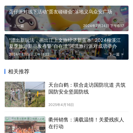
蛋仔派对线下活动“蛋友碰碰会”落地义乌众安广场
上一篇
2024年7月24日 下午6:17
“漂出新玩法，画出江上文旅经济新蓝本” 2024柳溪江
夏季旅游新品发布暨“自在漂”河流旅行派对成功举办
2024年8月5日 上午11:22
下一篇
相关推荐
天台白鹤：联合走访国防坑道 共筑
国防安全坚固防线
2025年4月16日
衢州销售：满载温情！关爱残疾人
在行动