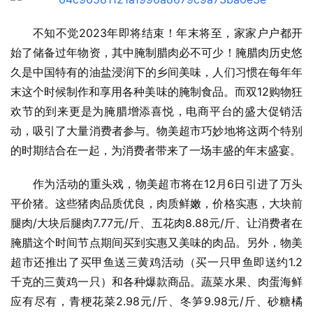
不知不觉2023年即将结束！年末将至，家家户户都开
始了储备过年物资，其中腌制腊肉必不可少！腌腊肉历史悠
久是中国特有的油盐浸润下的乡间美味，人们
习
惯在每年年
末这个时候制作和享用各种美味的腌制食品。而双12购物狂
欢节的到来更是为腌腊增添喜悦，电商平台的盛大促销活
动，吸引了大量消费者参与。物美超市巧妙地将这两个特别
的时期结合在一起，为消费者带来了一场丰盛的年末盛宴。
作为活动的重头戏，物美超市将在12月6日引进了万头
平价猪。这些猪肉品质优良，肉质鲜嫩，价格实惠，大块前
腿肉/大块后腿肉7.77元/斤、五花肉8.88元/斤、让消费者在
腌腊这个时间节点期间买到实惠又美味的肉品。另外，物美
超市还推出了买甲鱼送三黄鸡活动（买一只甲鱼即送约1.2
千克的三黄鸡一只）和各种爆款商品。蔬菜水果、肉蛋海鲜
应有尽有，青梗花菜2.98元/斤、冬笋9.98元/斤、砂糖橘