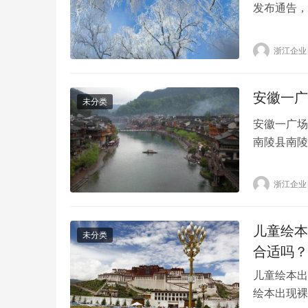
发布通告，
航司（国航
不应求的中
浙江企业
直接影响的
班包括国航
安徽一广
未分类
安徽一广场
南陵县南陵
显示，在一
了检查，随
浙江企业
南陵广场上
儿童绘本
未分类
合适吗？
儿童绘本出
绘本出现裸