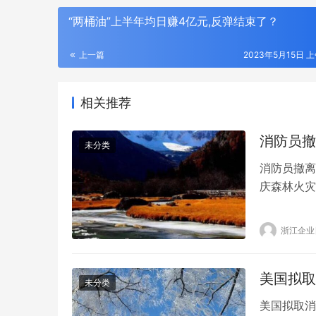
“两桶油”上半年均日赚4亿元,反弹结束了？
上一篇
2023年5月15日 上
相关推荐
消防员撤
未分类
消防员撤离
庆森林火灾
以来，我们
然，除了消
浙江企业
很快被扑灭
刻丝工艺，东方金艺｜君佩黄金杭州大厦
CTHUL
火主战装备
店，以匠心重释高奢黄金
格轮廓
美国拟取
未分类
美国拟取消