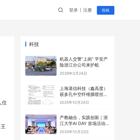
登录
注册
投稿
科技
机器人交警“上岗” 平安产
险浙江分公司来护航
2026年3月24日
上海湛信科技（鑫高度）
获多孔中空纤维膜喷丝装
置等2项专利
人住
2025年10月24日
产教融合，实践创新｜浙
江大学AI DAY 首场活动成
。王
功举办！
2025年10月22日