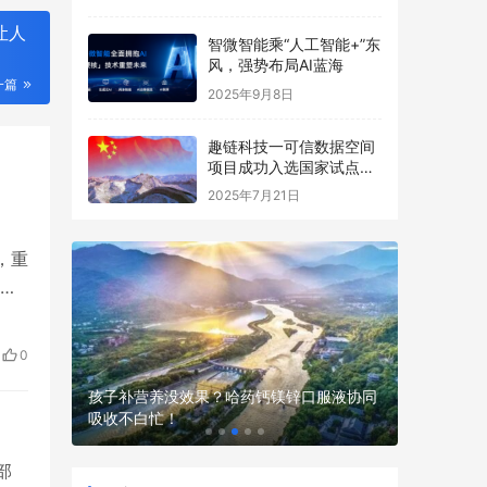
让人
智微智能乘“人工智能+”东
风，强势布局AI蓝海
一篇
2025年9月8日
趣链科技一可信数据空间
项目成功入选国家试点名
单
2025年7月21日
，重
灾
当
会
0
灭
现场，不
孩子补营养没效果？哈药钙镁锌口服液协同
吸收不白忙！
性价比高
部