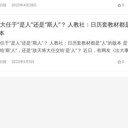
际大奖的旗号进入市场，成为许多幼儿的启蒙读物。其中，一些
日报
2023年4月28日
0
多“少儿不宜”的画面，如暴力、色情等，让人防不胜防。 最近
了一本名为《船100弹出书》的儿童立体互动百科全书，书中出
大任于“是人”还是“斯人”？ 人教社：日历套教材都
本
任于“是人”还是“斯人”？ 人教社：日历套教材都是“人”的版本 是
给‘斯’人”，还是“故天将大任交给‘是’人”？ 近日，有网友《出大
个时空的时间线似乎被人动了！》称，在我的记忆中，早年曾学
日报
2023年5月5日
0
任于此人”，后来发现现在的教科书变成了“故天降大任”。 10月2
者从人民教育出版社初中语文编辑部获悉，自该出版社…