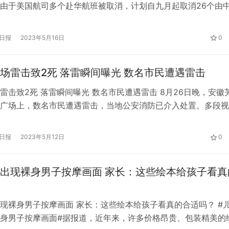
由于美国航司多个赴华航班被取消，计划自九月起取消26个由
、南航、东航、厦航）承运的美国赴华航班。 这意味着，原本
美航线航班运力将再遭削减，除了影响几家中方航空公司的收益
日报
2023年5月16日
0
还有回国乘客以及中美航线票价。根据通告，计划被取消的中美
…
场雷击致2死 落雷瞬间曝光 数名市民遭遇雷击
雷击致2死 落雷瞬间曝光 数名市民遭遇雷击 8月26日晚，安徽
广场上，数名市民遭遇雷击，当地公安消防已介入处置。多段视
个广场上，有两人躺在一摊浅水中没有动静，医护人员对两人进
后民警也赶到现场进行处置。 网友称，事发地点在安徽芜湖南
日报
2023年5月12日
0
。
出现裸身男子按摩画面 家长：这些绘本给孩子看真
现裸身男子按摩画面 家长：这些绘本给孩子看真的合适吗？ #
身男子按摩画面#据报道，近年来，许多价格昂贵、包装精美的