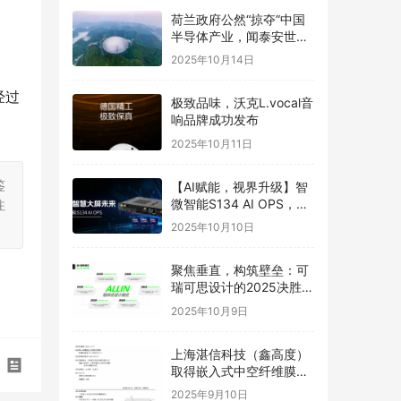
荷兰政府公然“掠夺”中国
。
半导体产业，闻泰安世坚
决捍卫
2025年10月14日
经过
极致品味，沃克L.vocal音
响品牌成功发布
2025年10月11日
鉴
【AI赋能，视界升级】智
微智能S134 AI OPS，重
注
构智慧大屏未来
2025年10月10日
聚焦垂直，构筑壁垒：可
瑞可思设计的2025决胜之
道
2025年10月9日
上海湛信科技（鑫高度）
取得嵌入式中空纤维膜喷
丝头发明专利
2025年9月10日