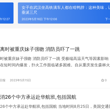
女子在武汉坐高铁满车人都在啃鸭脖：这种美味，
垂涎三尺
午12:27
2023年5月16日 下午12:06
下
离时被重庆妹子强吻 消防员吓了一跳
时被重庆妹子强吻 消防员吓了一跳 受极端高温天气等因素影响
在短时间内爆发，扑火工作面临诸多困难。自从重庆发生森林火
的消防员一直在第一线。经过多日努力，我们终于扑灭了明火。
防员的不懈努力和普通人的帮助，世界各地森林中的明火之所以
日报
2023年5月15日
0
。据统计，重庆森林灭火共投入各级救援力量14000余人、森林
HU：让时尚包袋成为都市女性的风
宁波版“塞纳河畔”火了，我们去了
3…
只是拍照好看
消26个中方承运赴华航班,包括国航
26个中方承运赴华航班,包括国航 当地时间8月25日，美国交通