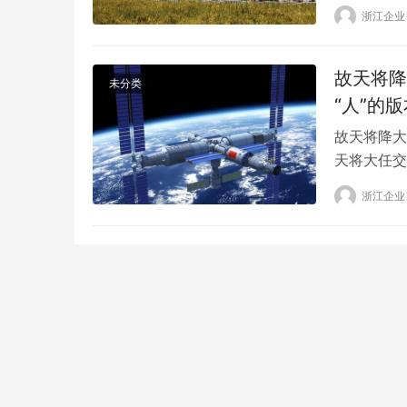
打着赢得国
浙江企业
童绘本有很
长反应，买
了裸男按…
故天将降
未分类
“人”的版
故天将降大
天将大任交
了，我们这
浙江企业
“故天降大
日，媒体记