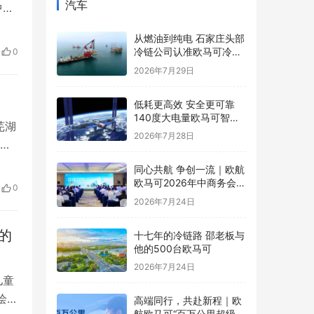
汽车
中国
就供
从燃油到纯电 石家庄头部
，
冷链公司认准欧马可冷藏
0
航
车
2026年7月29日
低耗更高效 安全更可靠
140度大电量欧马可智蓝
芜湖
ES1纯电轻卡怀挡新品亮
2026年7月28日
频
相
行
同心共航 争创一流｜欧航
陵县
欧马可2026年中商务会暨
0
战略研讨会圆满召开
2026年7月24日
的
十七年的冷链路 邵老板与
他的500台欧马可
2026年7月24日
儿童
绘本
高端同行，共赴新程｜欧
航欧马可“百万公里超级英