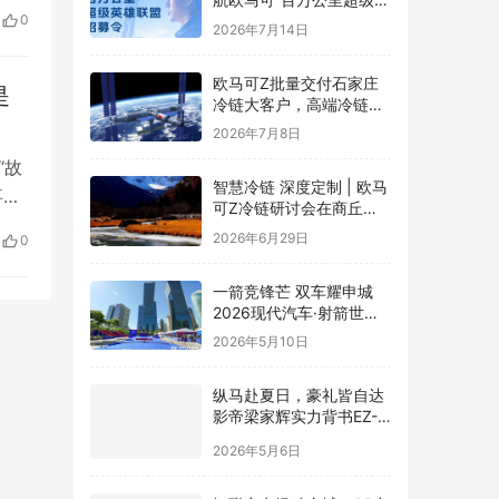
儿
雄联盟”全球招募正式启动
0
2026年7月14日
有家
现
欧马可Z批量交付石家庄
是
冷链大客户，高端冷链运
力赋能京津冀“鲜”锋物流
2026年7月8日
“故
智慧冷链 深度定制 | 欧马
事
可Z冷链研讨会在商丘举
过
行，新能源纯电平台赋能
2026年6月29日
0
冷链物流行业升级
6
一箭竞锋芒 双车耀申城
2026现代汽车·射箭世界
杯赛上海站圆满落幕
2026年5月10日
纵马赴夏日，豪礼皆自达
影帝梁家辉实力背书EZ-
60马年版上市 EZ-6超级
2026年5月6日
置换季开启