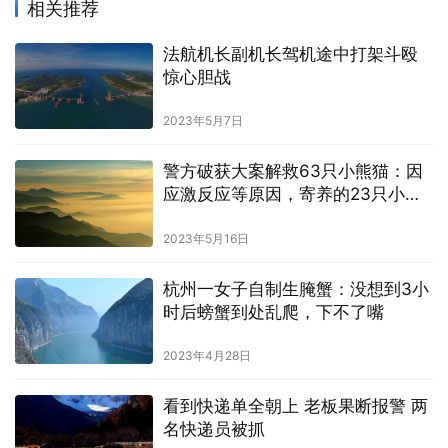
相关推荐
法航机长副机长驾机途中打架斗殴
惊心胆战
2023年5月7日
警方破获大案解救63只小熊猫：因
应激反应等原因，寄养的23只小熊
猫死亡
2023年5月16日
杭州一女子自制生腌蟹：没想到3小
时后螃蟹到处乱爬，下不了嘴
2023年4月28日
看到快递单全朝上 老板果断报警 两
名快递员被抓