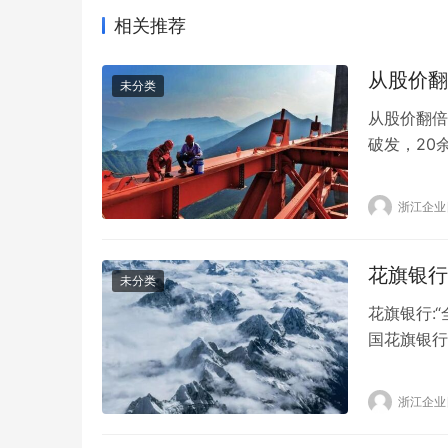
相关推荐
从股价翻
未分类
从股价翻倍
破发，20
倍涨幅，到
(10.53
浙江企业
广发证券、
花旗银行
未分类
花旗银行:
国花旗银行
务和商业银
界面新闻消
浙江企业
务组合。 
银…