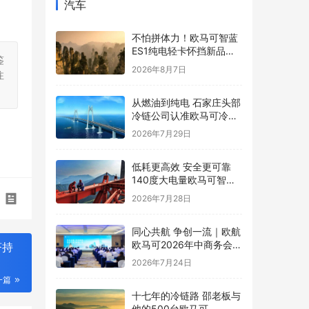
汽车
不怕拼体力！欧马可智蓝
ES1纯电轻卡怀挡新品解
鉴
锁舒适高效运营新体验
2026年8月7日
注
从燃油到纯电 石家庄头部
冷链公司认准欧马可冷藏
车
2026年7月29日
低耗更高效 安全更可靠
140度大电量欧马可智蓝
ES1纯电轻卡怀挡新品亮
2026年7月28日
相
同心共航 争创一流｜欧航
欧马可2026年中商务会暨
济持
战略研讨会圆满召开
2026年7月24日
一篇
十七年的冷链路 邵老板与
他的500台欧马可