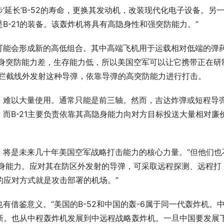
延长’B-52的寿命，更换其发动机，改装现代化电子设备。另
B-21的装备。该轰炸机将具有高隐身性和强突防能力。”
可能会形成新的高低组合。其中高端飞机用于运载相对低端的弹
本身突防能力差，生存能力低，所以美国空军可以让它携带正在研
机的拦截线外发射这种导弹，依靠导弹的高突防能力进行打击。
，难以大量使用。通常只能是前三轴。然而，吉达炸弹或短程导
而B-21主要负责依靠其高隐身能力向对方目标投送大量相对廉
，将是未来几十年美国空军战略打击能力的核心力量。“但他们也
隐身能力。应对其在防区外发射的导弹，可采取远程探测、远程打
的应对方式就是攻击部署的机场。”
HU：让时尚包袋成为都市女性的风
宁波版“塞纳河畔”火了，我们去了
只是拍照好看
有借鉴意义。“美国的B-52和中国的轰-6属于同一代轰炸机。
新。也从中程轰炸机发展到中远程战略轰炸机。一旦中国要发展