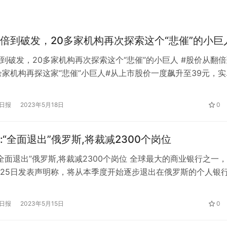
倍到破发，20多家机构再次探索这个“悲催”的小巨
到破发，20多家机构再次探索这个“悲催”的小巨人 #股价从翻
余家机构再探这家“悲催”小巨人#从上市股价一度飙升至39元，实
现在股价创下10年内新低，惨不忍睹。北交所智能矿的科达自
0，-0.03，-0.28%)的走势已经很难让机构满意了。日前，开源证
日报
2023年5月18日
0
财新证券、安信证券等20余家机构，通过网络对公…
:“全面退出”俄罗斯,将裁减2300个岗位
“全面退出”俄罗斯,将裁减2300个岗位 全球最大的商业银行之一
25日发表声明称，将从本季度开始逐步退出在俄罗斯的个人银
行业务，将裁减在俄罗斯的15家分行，约2300个工作岗位。此
息指出，花旗银行还将继续积极寻求出售部分俄罗斯消费者银行
日报
2023年5月15日
0
花旗表示，受退出影响的消费产品和渠道包括存款、投资、贷款