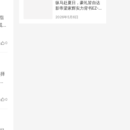
纵马赴夏日，豪礼皆自达
影帝梁家辉实力背书EZ-
60马年版上市 EZ-6超级
指
2026年5月6日
置换季开启
戒
 胡
，
0
选择
会觉
不
a代
0