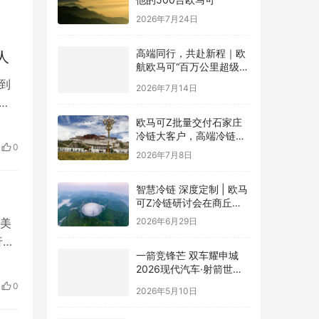
2026年7月24日
高端同行，共赴新程｜欧
人
航欧马可“百万公里超级英
雄联盟”全球招募正式启动
倍到
2026年7月14日
现2
控
欧马可Z批量交付石家庄
冷链大客户，高端冷链运
券、
0
力赋能京津冀“鲜”锋物流
2026年7月8日
智慧冷链 深度定制 | 欧马
可Z冷链研讨会在商丘举
行，新能源纯电平台赋能
，美
2026年6月29日
冷链物流行业升级
行业
一箭竞锋芒 双车耀申城
外，
2026现代汽车·射箭世界
业
杯赛上海站圆满落幕
0
2026年5月10日
和