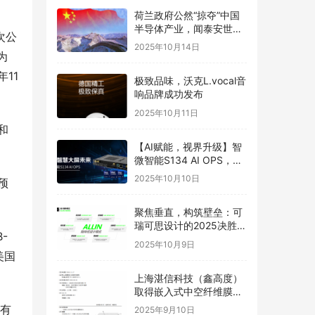
荷兰政府公然“掠夺”中国
半导体产业，闻泰安世坚
次公
决捍卫
2025年10月14日
为
11
极致品味，沃克L.vocal音
响品牌成功发布
2025年10月11日
和
【AI赋能，视界升级】智
微智能S134 AI OPS，重
构智慧大屏未来
2025年10月10日
预
聚焦垂直，构筑壁垒：可
瑞可思设计的2025决胜之
-
道
2025年10月9日
美国
上海湛信科技（鑫高度）
取得嵌入式中空纤维膜喷
丝头发明专利
抓有
2025年9月10日