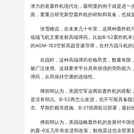
潜力的老轰炸机现代化，最明显的例子就是进一步‘
面，要重点研究新型轰炸机的研制和装备，也就是
张雪峰说，在未来几十年里，这两种轰炸机
低端飞机主要发射高端弹药。比如B-52轰炸机
的AGM-183空射高超音速导弹，在对方战斗
在战时，这种高端弹药价格昂贵，数量有限
被广泛使用。这就要求平台具有很强的突防能力，
弹药，从而保持空袭的连续性。
傅前哨认为，美国空军这两款轰炸机的搭配
是没有弱点。B-52再怎么改进，也不可能具备
击、早期拦截等措施。B-21强调前沿部署，最好
刻丝工艺，东方金艺｜君佩黄金杭州大厦
CTHUL
店，以匠心重释高奢黄金
格轮廓
傅前哨认为，美国战略轰炸机的发展对中国也
的轰-6近几年有改进和改装，航电雷达也全部更