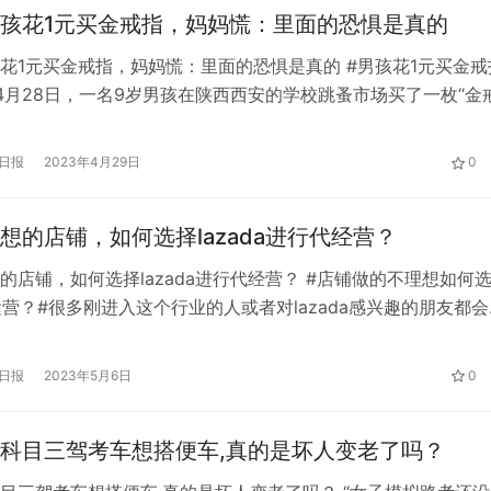
孩花1元买金戒指，妈妈慌：里面的恐惧是真的
花1元买金戒指，妈妈慌：里面的恐惧是真的 #男孩花1元买金戒
4月28日，一名9岁男孩在陕西西安的学校跳蚤市场买了一枚“金
胡女士说，学校举办跳蚤市场，儿子用1块钱给她买了一枚戒指。
指内侧刻着999。她不确定这是真是假。她怕孩子偷了她父母的
日报
2023年4月29日
0
主任。目前还没找到卖家，她只能等卖家找到。
想的店铺，如何选择lazada进行代经营？
的店铺，如何选择lazada进行代经营？ #店铺做的不理想如何
a代运营？#很多刚进入这个行业的人或者对lazada感兴趣的朋友都
行业一般都不是特别靠谱。国内运营公司很多，有靠谱的，也有
么，对于不理想的店铺，如何选择lazada进行经营呢？ Lazad
日报
2023年5月6日
0
不同于国内运营。lazada运营人才在市场上不…
科目三驾考车想搭便车,真的是坏人变老了吗？