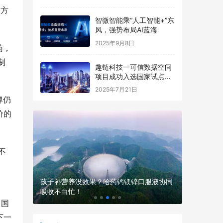
一方
智微智能乘“人工智能+”东
风，强势布局AI蓝海
2025年9月8日
药，
制
趣链科技一可信数据空间
项目成功入选国家试点名
单
2025年7月21日
弹仍
价的
不
现场，不
孩子补营养没效果？哈药钙镁锌口服液协同
吸收不白忙！
性价比高
中国
下一