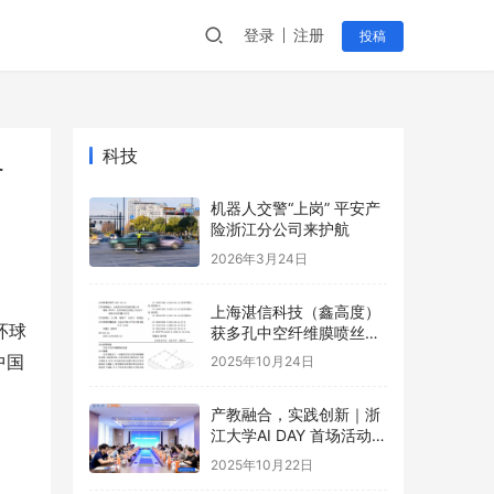
登录
注册
投稿
科技
备
机器人交警“上岗” 平安产
险浙江分公司来护航
2026年3月24日
上海湛信科技（鑫高度）
环球
获多孔中空纤维膜喷丝装
置等2项专利
中国
2025年10月24日
产教融合，实践创新｜浙
江大学AI DAY 首场活动成
功举办！
2025年10月22日