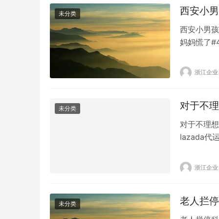
西安小男
未分类
西安小男孩
妈妈慌了#
指”。妈妈
女士看到戒
浙江企业
赶紧联系班
对于不理
未分类
对于不理想
lazad
得代理运营
靠谱的。那
浙江企业
理运营公司
老人拦停
未分类