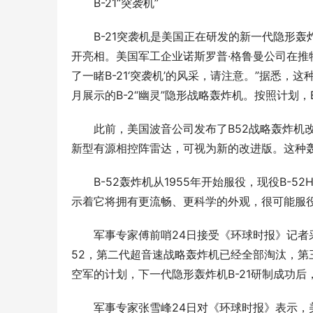
B-21“突袭机”
B-21突袭机是美国正在研发的新一代隐形轰炸
开亮相。美国军工企业诺斯罗普·格鲁曼公司在推
了一睹B-21‘突袭机’的风采，请注意。”据悉，
月展示的B-2“幽灵”隐形战略轰炸机。按照计划，B
此前，美国波音公司发布了B52战略轰炸机改
新型有源相控阵雷达，可视为新的改进版。这种轰炸
B-52轰炸机从1955年开始服役，现役B-5
示着它将拥有更流畅、更科学的外观，很可能服役
军事专家傅前哨24日接受《环球时报》记者
52，第二代超音速战略轰炸机已经全部淘汰，第三
空军的计划，下一代隐形轰炸机B-21研制成功后，B
军事专家张雪峰24日对《环球时报》表示，