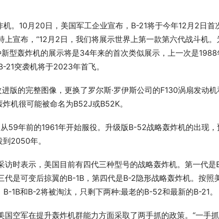
机。10月20日，美国军工企业宣布，B-21将于今年12月2日首
特上宣布，“12月2日，我们将展示世界上第一款第六代战斗机。
这种新型轰炸机的展示将是34年来的首次类似展示，上一次是1988年
-21突袭机将于2023年首飞。
进版的完整图像，更换了罗尔斯·罗伊斯公司的F130涡扇发动机
机很可能被命名为B52J或B52K。
2H从59年前的1961年开始服役。升级版B-52战略轰炸机的出现，
到2050年。
采访时表示，美国目前有四代三种型号的战略轰炸机。第一代是B
代是可变后掠翼的B-1B，第四代是B-2隐形战略轰炸机。按照
-1B和B-2将被淘汰，只剩下两种:最老的B-52和最新的B-21。
美国空军在提升轰炸机群能力方面采取了两手抓的政策。“一手