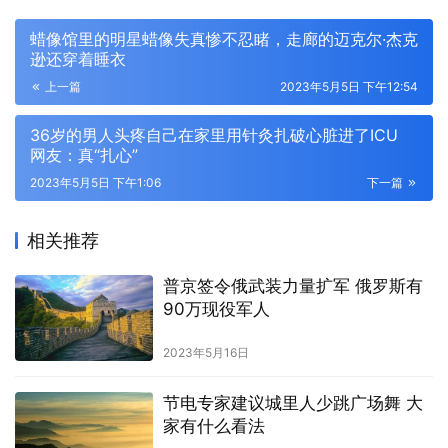
蜡像馆里的明星蜡像失真惨不忍睹，走廊的迈克尔·杰克
逊还穿着睡衣
上一篇
2023年5月5日 下午12:54
36岁的男人头疼自己在家里用针灸扎破心脏进了ICU
网友：真“扎心”
2023年5月5日 下午1:06
下一篇
相关推荐
普京签令俄武装力量扩军 俄罗斯有
90万现役军人
2023年5月16日
节电专家建议城里人少跳广场舞 大
家有什么看法