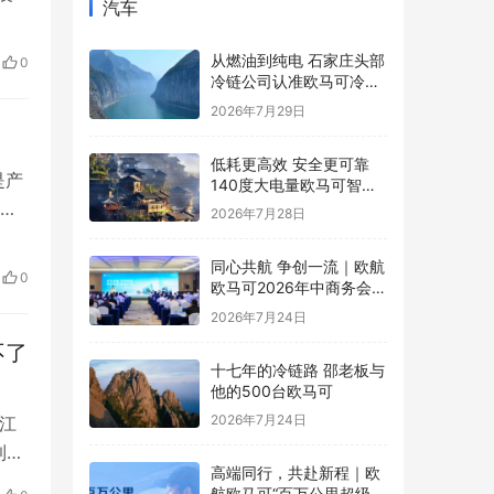
汽车
来，
续，
从燃油到纯电 石家庄头部
0
…
冷链公司认准欧马可冷藏
车
2026年7月29日
低耗更高效 安全更可靠
是产
140度大电量欧马可智蓝
ES1纯电轻卡怀挡新品亮
电
2026年7月28日
相
免
同心共航 争创一流｜欧航
0
欧马可2026年中商务会暨
后
战略研讨会圆满召开
2026年7月24日
不了
十七年的冷链路 邵老板与
他的500台欧马可
2026年7月24日
江
到
高端同行，共赴新程｜欧
闸蟹
航欧马可“百万公里超级英