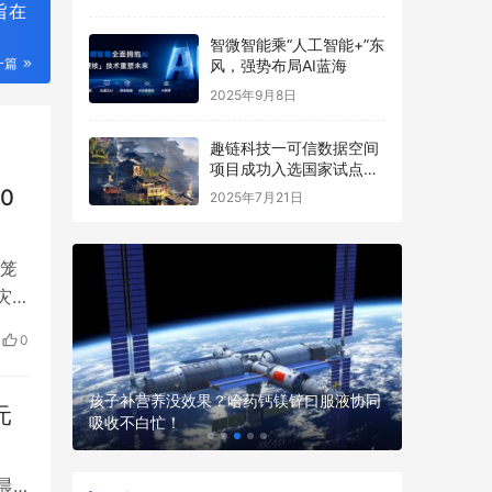
旨在
智微智能乘“人工智能+”东
一篇
风，强势布局AI蓝海
2025年9月8日
趣链科技一可信数据空间
项目成功入选国家试点名
单
0
2025年7月21日
气笼
灾
指数
0
五，
现场，不
孩子补营养没效果？哈药钙镁锌口服液协同
元
吸收不白忙！
性价比高
晨