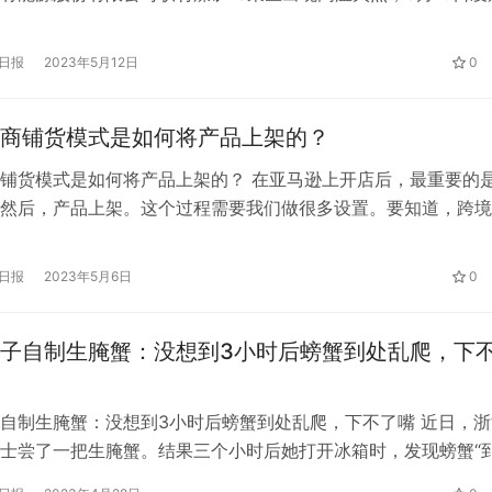
大，导致现场5名人员失联。从9日13点39分13采区发生火情以
判，共有5名失联人员，现已无生还可能。目前采区火情依然持
日报
2023年5月12日
0
抓紧用砌块砖将通风口进行封堵，采用密闭窒息方法，达到灭火
商铺货模式是如何将产品上架的？
铺货模式是如何将产品上架的？ 在亚马逊上开店后，最重要的
然后，产品上架。这个过程需要我们做很多设置。要知道，跨境
内电商平台还是有区别的。而且每个平台都有自己对应的不同规
上架的过程中，首先要了解平台的规则，然后按照规则去做，避
日报
2023年5月6日
0
文章介绍了亚马逊的分销模式如何将产品上架。 1.进入店铺卖家
后，点…
子自制生腌蟹：没想到3小时后螃蟹到处乱爬，下
自制生腌蟹：没想到3小时后螃蟹到处乱爬，下不了嘴 近日，浙
士尝了一把生腌蟹。结果三个小时后她打开冰箱时，发现螃蟹“
处爬。刘女士说，她以前从来没有吃过生腌菜。听同事说生腌大