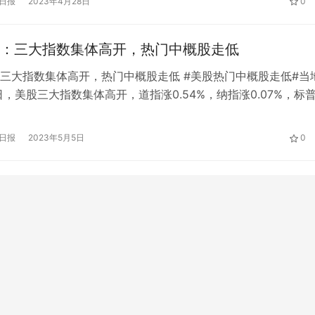
日报
2023年4月28日
0
试着把螃蟹清洗干净，用白酒腌制。 刘女士看到螃蟹并没有被
冰箱里爬来爬去，非常惊讶。但是她没有放弃。她用保鲜膜封了
继续腌…
：三大指数集体高开，热门中概股走低
三大指数集体高开，热门中概股走低 #美股热门中概股走低#当
4日，美股三大指数集体高开，道指涨0.54%，纳指涨0.07%，标
.42%上涨。 Vaxcyte升高68%以上，肺炎球菌结合疫苗1/2期达
药目标。 人气中概数集体下跌，拼多多下跌超过18%，京东下
日报
2023年5月5日
0
里巴巴下跌12%，尼奥、小鹏汽车超过10%…