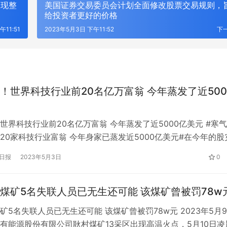
呈现整
美国证券交易委员会计划全面修改股票交易规则，
给投资者更好的价格
午11:51
2023年5月3日 下午11:52
下
！世界科技行业前20名亿万富翁 今年蒸发了近500
世界科技行业前20名亿万富翁 今年蒸发了近5000亿美元 #寒
20家科技行业富翁 今年身家已蒸发近5000亿美元#在今年的股
技行业最富有的20位亿万富翁损失了多少？答:在标准普尔500
日报
2023年5月3日
0
家公司的市值高于这个数字…根据彭博亿万富翁指数，截至本周
扎克伯格、比尔·盖茨和拉里·埃里森在内的全球前20名最富…
HU：让时尚包袋成为都市女性的风
宁波版“塞纳河畔”火了，我们去了
煤矿5名失联人员已无生还可能 该煤矿曾被罚78w
只是拍照好看
矿5名失联人员已无生还可能 该煤矿曾被罚78w元 2023年5月9
有能源股份有限公司耿村煤矿13采区出现高温火点，5月10日凌