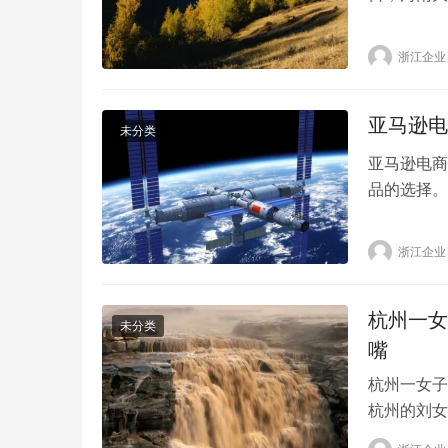
火情突然扩
经专家组研
浙江企业
当前矿工正
亚马逊电
未分类
亚马逊电商
品的选择。
商平台和国
则。在产品
浙江企业
出错。这篇
台管理页面
杭州一女
未分类
嘴
杭州一女子
杭州的刘女
处”了，到