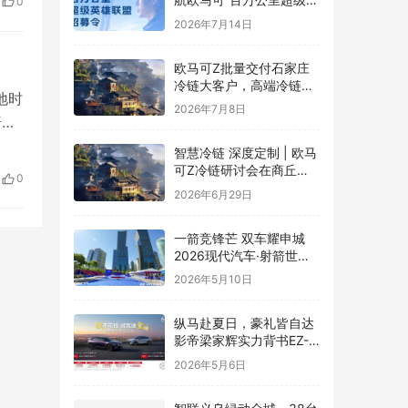
0
腌
雄联盟”全球招募正式启动
2026年7月14日
一
欧马可Z批量交付石家庄
冷链大客户，高端冷链运
地时
力赋能京津冀“鲜”锋物流
2026年7月8日
普
到了
智慧冷链 深度定制 | 欧马
跌
可Z冷链研讨会在商丘举
0
行，新能源纯电平台赋能
2026年6月29日
冷链物流行业升级
一箭竞锋芒 双车耀申城
2026现代汽车·射箭世界
杯赛上海站圆满落幕
2026年5月10日
纵马赴夏日，豪礼皆自达
影帝梁家辉实力背书EZ-
60马年版上市 EZ-6超级
2026年5月6日
置换季开启