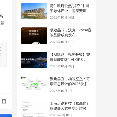
荷兰政府公然“掠夺”中国
半导体产业，闻泰安世坚
风
决捍卫
2025年10月14日
、建
极致品味，沃克L.vocal音
响品牌成功发布
2025年10月11日
鉴
【AI赋能，视界升级】智
注
微智能S134 AI OPS，重
构智慧大屏未来
2025年10月10日
聚焦垂直，构筑壁垒：可
瑞可思设计的2025决胜之
道
2025年10月9日
上海湛信科技（鑫高度）
取得嵌入式中空纤维膜喷
丝头发明专利
2025年9月10日