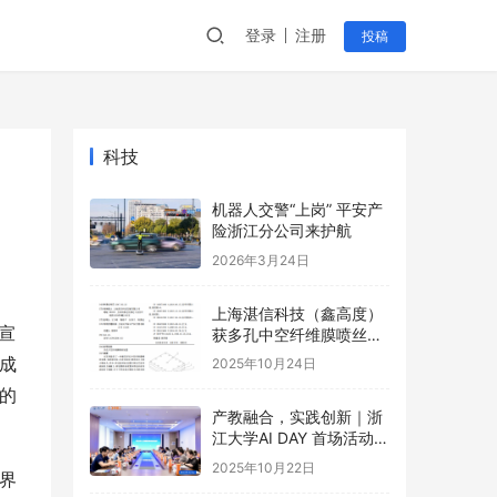
登录
注册
投稿
科技
机器人交警“上岗” 平安产
险浙江分公司来护航
2026年3月24日
上海湛信科技（鑫高度）
宣
获多孔中空纤维膜喷丝装
置等2项专利
成
2025年10月24日
的
产教融合，实践创新｜浙
江大学AI DAY 首场活动成
功举办！
2025年10月22日
界