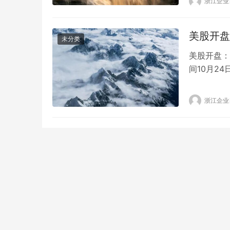
浙江企业
好吃后，她
制，而是在
层，盖上，
美股开盘
未分类
美股开盘：
间10月2
500指数0
安全性和耐
浙江企业
15%，阿