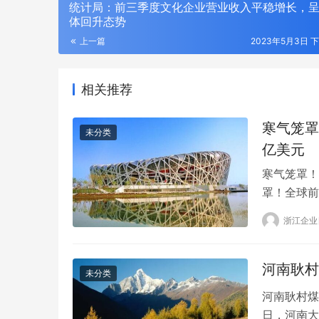
统计局：前三季度文化企业营业收入平稳增长，
体回升态势
上一篇
2023年5月3日 下
相关推荐
寒气笼罩
未分类
亿美元
寒气笼罩！
罩！全球前
中，全球科
浙江企业
中，只有7
包括马克·
刻丝工艺，东方金艺｜君佩黄金杭州大厦
CTHUL
河南耿村
店，以匠心重释高奢黄金
格轮廓
未分类
河南耿村煤
日，河南大