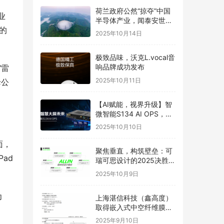
荷兰政府公然“掠夺”中国
业
半导体产业，闻泰安世坚
的
决捍卫
2025年10月14日
极致品味，沃克L.vocal音
响品牌成功发布
“雷
2025年10月11日
母公
【AI赋能，视界升级】智
微智能S134 AI OPS，重
构智慧大屏未来
2025年10月10日
面，
聚焦垂直，构筑壁垒：可
ad
瑞可思设计的2025决胜之
道
2025年10月9日
为
上海湛信科技（鑫高度）
取得嵌入式中空纤维膜喷
丝头发明专利
2025年9月10日