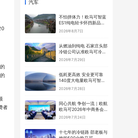
汽车
不怕拼体力！欧马可智蓝
。
ES1纯电轻卡怀挡新品解
20
锁舒适高效运营新体验
2026年8月7日
从燃油到纯电 石家庄头部
冷链公司认准欧马可冷藏
车
2026年7月29日
e的
低耗更高效 安全更可靠
阅的
140度大电量欧马可智蓝
ES1纯电轻卡怀挡新品亮
2026年7月28日
相
领
同心共航 争创一流｜欧航
费者
欧马可2026年中商务会暨
战略研讨会圆满召开
2026年7月24日
十七年的冷链路 邵老板与
他的500台欧马可