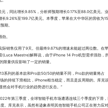
元。
元，同比增长9.85%，分析师预期增长0.17%至88.0亿美元。
增长9.26%至199.7亿美元。本季度，苹果在大中华区的营收为154
的预期。
量强劲。
但实际销售仅用了9天。但最终9.67%的增速未能超过两位数。在
a Maestre)解释说，由于iPhone 14 Pro机型需求强劲，
Pro的限量供应影响了一定的销量。
和13系列的基本款和Pro款50/50的销量不同，Pro款的销量将占
机市场的持续下滑相比，iPhone相当稳定，而且是反周期的。库克说
显然会对手机行业的趋势进行反击。”
东方金艺｜君佩黄金杭州大厦
CTHULHU：让时尚包袋成为都市
重释高奢黄金
格轮廓
022年第三季度，全球智能手机市场遭遇连续三个季度的下滑，
三季度。库克表示，虽然有迹象表明其他智能手机公司正在努力应