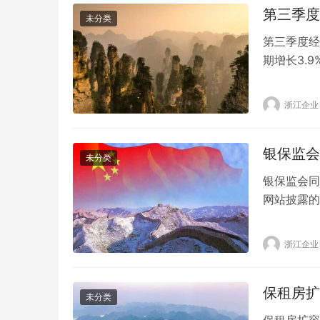
第三季度
未分类
第三季度经
期增长3.
年第三季度
不变价格计
浙江企业
国内生产总
银保监会
未分类
银保监会同
网站披露的
司、辽宁太
上述两家银
浙江企业
时向银保监
成了辽阳农
保租房扩
未分类
保租房扩容