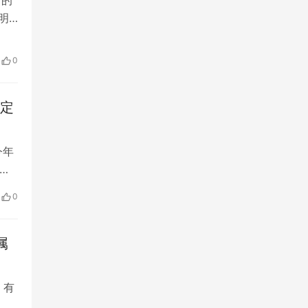
明
房
障、
0
建设
肯定
今年
丰
月初
0
之
属
，有
：本