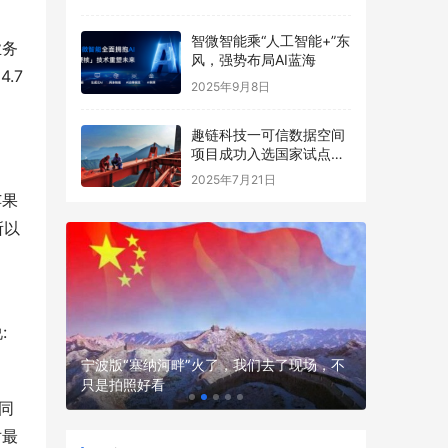
智微智能乘“人工智能+”东
业务
风，强势布局AI蓝海
.7
2025年9月8日
趣链科技一可信数据空间
项目成功入选国家试点名
单
2025年7月21日
苹果
所以
:
女性的风
宁波版“塞纳河畔”火了，我们去了现场，不
孩子补营
只是拍照好看
吸收不白
同
对最