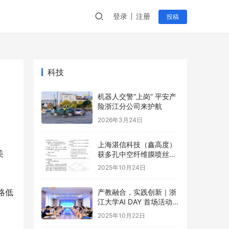
登录
注册
投稿
科技
机器人交警“上岗” 平安产
险浙江分公司来护航
2026年3月24日
上海湛信科技（鑫高度）
美
获多孔中空纤维膜喷丝装
置等2项专利
2025年10月24日
，略低
产教融合，实践创新｜浙
江大学AI DAY 首场活动成
功举办！
2025年10月22日