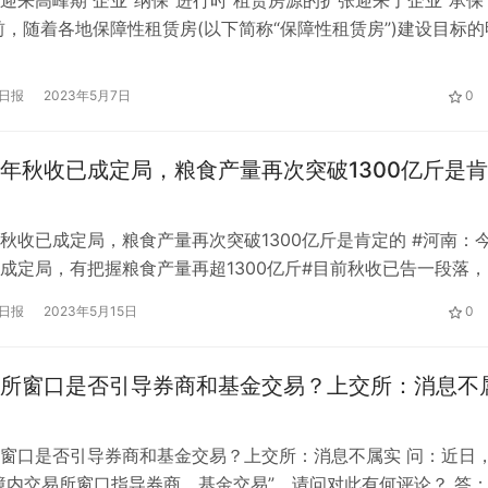
前，随着各地保障性租赁房(以下简称“保障性租赁房”)建设目标的
障性租赁房建设和扩建正处于高峰期，重点城市新建保障性租赁
盛。 党的二十大报告提出，要加快建立多主体供应、多渠道保
日报
2023年5月7日
0
住房制度。 据《第一财经日报》记者了解，虽然各地租赁住房
年秋收已成定局，粮食产量再次突破1300亿斤是
秋收已成定局，粮食产量再次突破1300亿斤是肯定的 #河南：
成定局，有把握粮食产量再超1300亿斤#目前秋收已告一段落，
。”我们完全有把握今年的粮食产量超过1300亿斤.”秋麦计划11
日报
2023年5月15日
0
小麦面积将超过8500万亩。河南是农业大省，素有“中原粮仓”
，河南粮食总产量已经连续五年超过1300亿斤。“河南用…
所窗口是否引导券商和基金交易？上交所：消息不
窗口是否引导券商和基金交易？上交所：消息不属实 问：近日
境内交易所窗口指导券商、基金交易”，请问对此有何评论？ 答