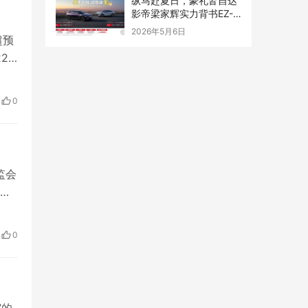
纵马赴夏日，豪礼皆自达
复
影帝梁家辉实力背书EZ-
60马年版上市 EZ-6超级
2026年5月6日
超预
置换季开启
2
，按
季度
0
监会
公
求
及
0
利完
”的