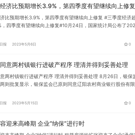
经济比预期增长3.9%，第四季度有望继续向上修
济比预期增长3.9%，第四季度有望继续向上修复 #三季度经济
9%，四季度有望继续向上修复#10月24日，国家统计局公布了202
经济数据。 据初步计算，前三季度国内生产总值超过87万亿元
算，比上年同期增长3.0%，提高0.5个百分点。 分季度看，一
日报
2023年5月6日
0
值同比增长4.8%，二季度增长0.4%，三季度增长…
同意两村镇银行进破产程序 理清并得到妥善处理
意两村镇银行进破产程序 理清并得到妥善处理 8月26日，银保
两则批复显示，银保监会已原则同意辽阳农村商业银行股份有限
子河村镇银行股份有限公司进入破产程序。批复称，银保监会要
行应严格按照有关法律法规要求开展后续工作，如遇重大情况，
日报
2023年5月15日
0
会报告。 7月2日，沈阳农商行、辽阳农商行发布公告称，已顺
…
容迎来高峰期 企业“纳保”进行时
迎来高峰期 企业“纳保”进行时 租赁房源的扩张迎来了企业“承保