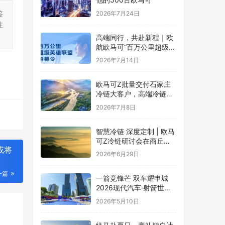
鉴
2026年7月24日
注
高端同行，共赴新程｜欧
航欧马可“百万公里超级英
雄联盟”全球招募正式启动
2026年7月14日
欧马可Z批量交付石家庄
冷链大客户，高端冷链运
力赋能京津冀“鲜”锋物流
2026年7月8日
智慧冷链 深度定制 | 欧马
可Z冷链研讨会在商丘举
或将
行，新能源纯电平台赋能
2026年6月29日
冷链物流行业升级
一篇
一箭竞锋芒 双车耀申城
2026现代汽车·射箭世界
杯赛上海站圆满落幕
2026年5月10日