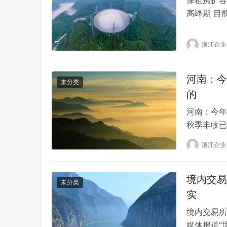
高峰期 目
确，我国保
需求相当旺
浙江企业
租购并举的
仍…
河南：今
未分类
的
河南：今年
秋季丰收已
收已成定局
浙江企业
播种，今年
称。周济说
境内交易
未分类
实
境内交易所
媒体报道“