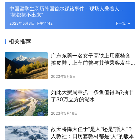
中国留学生亲历韩国首尔踩踏事件：现场人叠着人，
“拔都拔不出来”
2023年5月3日 下午11:42
下一篇
相关推荐
广东东莞一名女子高铁上用座椅套
擦皮鞋，上车前曾与其他乘客发生
争吵
2023年5月5日
如此大费周章抓一条鱼值得吗?抽干
了30万立方的湖水
2023年5月16日
故天将降大任于“是人”还是“斯人”？
人教社：日历套教材都是“人”的版本