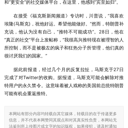
和“更安全”的社交媒体平台，在这里，他感到“宾至如归”。
在接受《福克斯新闻频道》专访时，川普说，“我喜欢
埃隆(马斯克)，祝他好运。希望他能做好。”然而，特朗普补
充说，他认为没有自己，“推特不可能成功”。28日，他在
“真正的社交”平台上发帖称，“我很高兴推特现在被理智的人
所控制，而不是被极左的疯子和狂热分子所管理，他们真的
很讨厌我们的国家。”
据此前报道，经过几个月的反复拉扯，马斯克于27日
完成了对Twitter的收购。据报道，马斯克可能会解除对推
特用户的永久禁令。这意味着被人戏称的美国前总统特朗普
可能有机会重返推特。
本网站有部分内容均转载自其它媒体，转载目的在于传递更多
信息，并不代表本网赞同其观点和对其真实性负责，本网站无
法鉴别所上传图片或文字的知识版权，如果侵犯，请及时通知