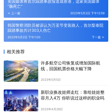
英国媒体将首尔踩踏事故报道成香港，这家英国媒体
“脑死亡”
上一篇
2023年5月2日 下午12:59
韩国警察消防员被误认为万圣节变装路人，首尔梨泰院
踩踏事故共计303人伤亡
2023年5月2日 下午1:00
下一篇
相关推荐
许多航空公司恢复或增加国际航
线，回国机票价格大幅下降
2023年5月5日
新职业换改娃师走红：靠给娃娃整
容月入4万 你听说过这样的职业吗
2023年4月29日