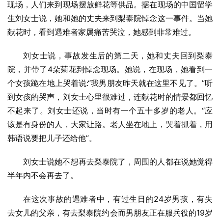
现场，人们来到现场摆放鲜花等供品。据在现场的中国留学
生刘女士说，她和她的丈夫来到梨泰院悼念这一事件。当她
献花时，看到遇难者家属痛苦哭泣，她感到非常难过。
刘女士说，事故发生后的第二天，她和丈夫回到梨泰
院，并带了4朵菊花到悼念现场。她说，在现场，她看到一
个女孩跪在地上哭着说:“我男朋友昨天就在这里不见了。”听
到女孩的哭声，刘女士心里很难过，连献花时的情景都回忆
不起来了。刘女士还说，当时有一个五十多岁的老人。“应
该是有身份的人，大家让路。老人坐在地上，哭着抓着，用
韩语说要把儿子还给他”。
刘女士说她不想再去梨泰院了，周围的人都在说她觉得
半年内不会再去了。
在这次事故的遇难者中，有过生日的24岁男孩，有失
去女儿的父亲，有去梨泰院约会而男朋友正在服兵役的19岁