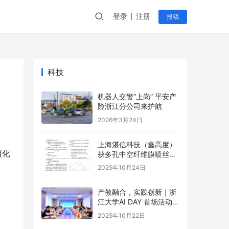
登录
注册
投稿
科技
机器人交警“上岗” 平安产
险浙江分公司来护航
2026年3月24日
上海湛信科技（鑫高度）
(化
获多孔中空纤维膜喷丝装
置等2项专利
2025年10月24日
产教融合，实践创新｜浙
江大学AI DAY 首场活动成
功举办！
2025年10月22日