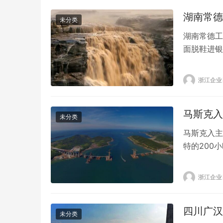
块红宝石方
湖南常德
未分类
湖南常德工
面脱鞋进银
在门口脱下
前提醒他大
浙江企业
求大哥脱鞋
市消费网
马斯克入
未分类
马斯克入主
特的200
Twitte
部——想想吧
浙江企业
后，Twit
四川广汉
未分类