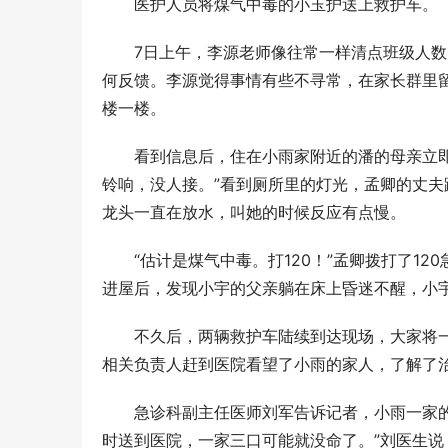
医护人员将煤气中毒的小玉护送上救护车。
7日上午，李源老师像往常一样清点班级人
何反馈。李源觉得事情有些不寻常，在家长群里留
楼一楼。
看到信息后，住在小雨家附近的潘的母亲立
铃响，没人接。”看到厕所里的灯光，孟卿的丈
龙头一直在放水，叫她的时候反应有点慢。
“估计是煤气中毒。打120！”孟卿拨打了1
进屋后，发现小宇的父亲躺在床上昏迷不醒，小
不久后，两辆救护车陆续到达现场，大家将
相关负责人赶到医院看望了小雨的家人，了解了
急诊科副主任医师刘军告诉记者，小雨一家
时送到医院，一家三口可能就没命了。”刘医生