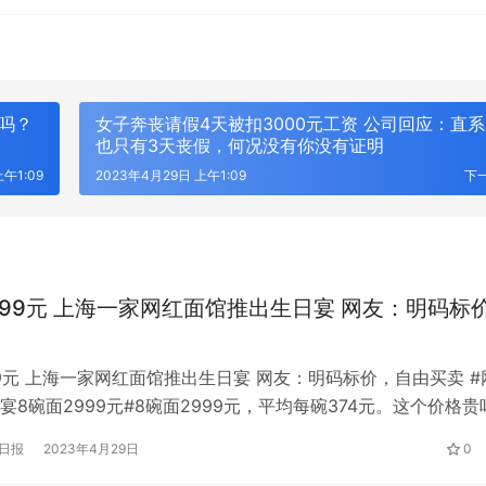
”吗？
女子奔丧请假4天被扣3000元工资 公司回应：直
也只有3天丧假，何况没有你没有证明
午1:09
2023年4月29日 上午1:09
下
999元 上海一家网红面馆推出生日宴 网友：明码标
99元 上海一家网红面馆推出生日宴 网友：明码标价，自由买卖 #
宴8碗面2999元#8碗面2999元，平均每碗374元。这个价格贵
频报道，上海一家面馆近日推出2999元生日宴套餐。根据店家发
日报
2023年4月29日
0
宴包括八种浇头和八人份的面条。套餐还包括“老板亲自下厨”和