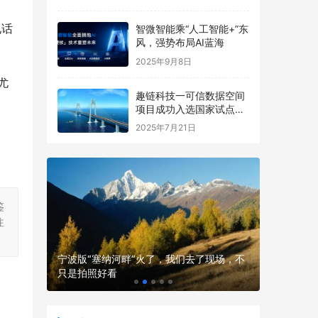
电话
智微智能乘“人工智能+”东
风，强势布局AI蓝海
2025年9月8日
尤
趣链科技一可信数据空间
项目成功入选国家试点名
单
2025年7月21日
鉴
注
女性的风
宁波版“塞纳河畔”火了，我们去了现场，不
孩子补营
只是拍照好看
吸收不白