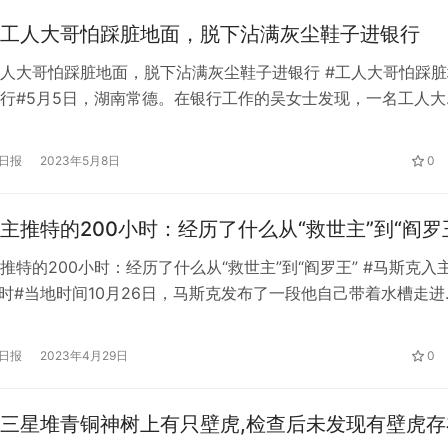
形生日蛋糕”。 据说一碗售价374元的面里一定有…
工人大哥怕踩脏地面，脱下沾满灰尘鞋子进银行
人大哥怕踩脏地面，脱下沾满灰尘鞋子进银行 #工人大哥怕踩脏
行#5月5日，湖南常德。在银行工作的吴女士发现，一名工人大
沾满灰尘和油漆的鞋子，穿着袜子去柜台办理业务。吴女士正要
哥不用脱鞋。他大哥办完事，默默离开了。吴女士说，银行没有
日报
2023年5月8日
0
。大哥怕弄脏了地上，自发的这么做了。他看了很感动。 来源
主推特的200小时：经历了什么从“救世主”到“阎罗
推特的200小时：经历了什么从“救世主”到“阎罗王” #马斯克入
小时#当地时间10月26日，马斯克发布了一段他自己带着水槽走进
r总部的视频，“进入Twitter总部——让那东西沉进去！”(走进Twitte
。他还把自己的推特账号简介改成了“Chief Twit”(推特老板)
日报
2023年4月29日
0
ter正式换了老板。…
三星堆青铜神树上有只壁虎,检查后未发现有壁虎存