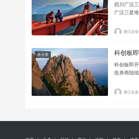
四川广汉三
广汉三星堆
神树展柜细
上传言“在
浙江企业
铜神树展柜
厅和展柜安
科创板即
未分类
科创板即开
批券商陆续
券公司获悉
为科创板市
浙江企业
市场情况逐
业。 科创