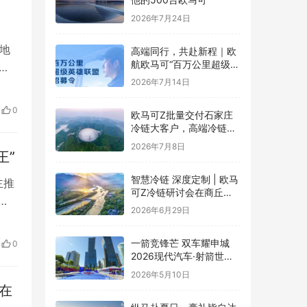
2026年7月24日
地
高端同行，共赴新程｜欧
航欧马可“百万公里超级英
哥
雄联盟”全球招募正式启动
2026年7月14日
上
要
0
欧马可Z批量交付石家庄
：城
冷链大客户，高端冷链运
力赋能京津冀“鲜”锋物流
2026年7月8日
王”
智慧冷链 深度定制 | 欧马
主推
可Z冷链研讨会在商丘举
行，新能源纯电平台赋能
2026年6月29日
r总
冷链物流行业升级
。此
一箭竞锋芒 双车耀申城
0
2026现代汽车·射箭世界
杯赛上海站圆满落幕
2026年5月10日
在