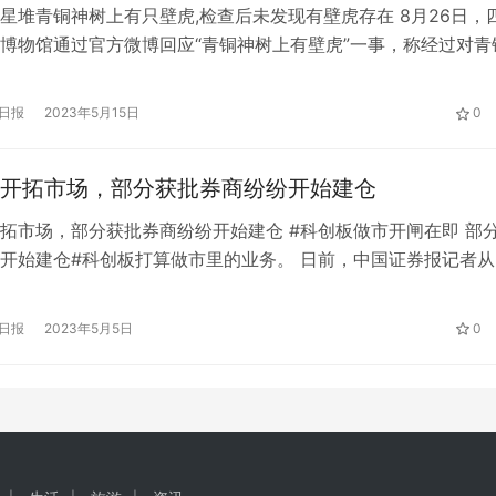
星堆青铜神树上有只壁虎,检查后未发现有壁虎存在 8月26日，
博物馆通过官方微博回应“青铜神树上有壁虎”一事，称经过对青
致、全面的检查后，未发现有壁虎存在。回应原文：针对近日网
三星堆博物馆青铜神树上发现壁虎”一事，我馆高度重视。经过对
日报
2023年5月15日
0
细致、全面的检查后，未发现有壁虎存在。下一步我们将加强对
…
开拓市场，部分获批券商纷纷开始建仓
拓市场，部分获批券商纷纷开始建仓 #科创板做市开闸在即 部
开始建仓#科创板打算做市里的业务。 日前，中国证券报记者从
，部分做市商已开始陆续建仓。 做市商作为新的市场参与主体
场带来增量资金。 证券公司表示，在市场业务顺利运行后，将
日报
2023年5月5日
0
步增加市场股票，重点关注低流动性股票，挖掘有成长潜力的企
板…