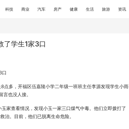
科技
商业
汽车
房产
健康
生活
旅游
资讯
了学生1家3口
3口
早上8点多，开福区伍嘉陵小学二年级一班班主任李源发现学生小雨
留言也没人接。
小玉家查看情况，发现小玉一家三口煤气中毒。他们立即拨打了
院救治。目前，他们已脱离生命危险。