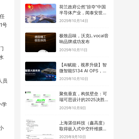
荷兰政府公然“掠夺”中国
半导体产业，闻泰安世坚
任
决捍卫
2025年10月14日
1号
极致品味，沃克L.vocal音
响品牌成功发布
门
2025年10月11日
水
【AI赋能，视界升级】智
微智能S134 AI OPS，重
构智慧大屏未来
2025年10月10日
人员
聚焦垂直，构筑壁垒：可
瑞可思设计的2025决胜之
小学
道
2025年10月9日
上海湛信科技（鑫高度）
小
取得嵌入式中空纤维膜喷
丝头发明专利
2025年9月10日