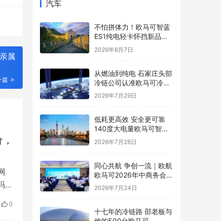
汽车
不怕拼体力！欧马可智蓝
ES1纯电轻卡怀挡新品解
锁舒适高效运营新体验
2026年8月7日
系亲属
从燃油到纯电 石家庄头部
一篇
冷链公司认准欧马可冷藏
车
2026年7月29日
低耗更高效 安全更可靠
140度大电量欧马可智蓝
ES1纯电轻卡怀挡新品亮
价，
2026年7月28日
相
同心共航 争创一流｜欧航
网
欧马可2026年中商务会暨
吗？
战略研讨会圆满召开
2026年7月24日
布的
0
“一
十七年的冷链路 邵老板与
他的500台欧马可