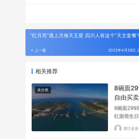
“红月亮”遇上月掩天王星 四川人有这个“天文套餐
上一篇
2023年4月29日 上
相关推荐
8碗面2
未分类
自由买卖
8碗面29
红面馆生日
据021视
浙江企业
招牌，生日