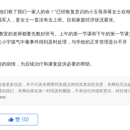
他们救了我们一家人的命！”已经恢复意识的小玉母亲蒋女士在
残军人，姜女士一直没有去上班。目前家庭经济状况紧张。
进教室的老师都要先数好班号。上午的第一节课和下午的第一节课
次小宇煤气中毒事件得到及时处理，与学校的正常管理是分不开
雨的病情，为后续治疗和康复提供必要的帮助。
传递更多信息，并不代表本网赞同其观点和对其真实性负责，本网站无法
通知我们，本网站将在第一时间及时删除，不承担任何侵权责任。转转请
tml
东方金艺｜君佩黄金杭州大厦
CTHULHU：让时尚包袋成为都市
重释高奢黄金
格轮廓
赞
(0)