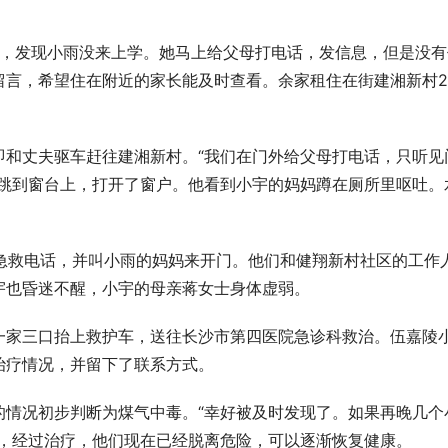
数，发现小雨没来上学。她马上给父母打电话，发信息，但是没有
言，希望住在附近的家长能及时查看。余家租住在街建湘新村2
即和丈夫驱车赶往建湘新村。“我们在门外给父母打电话，只听见
夫跳到窗台上，打开了窗户。他看到小宇的妈妈蹲在厕所里呕吐。
20急救电话，并叫小雨的妈妈来开门。他们和健翔新村社区的工作
宇也昏迷不醒，小宇的母亲蒋女士身体虚弱。
一家三口抬上救护车，送往长沙市第四医院急诊科救治。伍嘉陵
治疗情况，并留下了联系方式。
的情况初步判断为煤气中毒。“幸好被及时发现了。如果再晚几个
说，经过治疗，他们现在已经脱离危险，可以逐渐恢复健康。