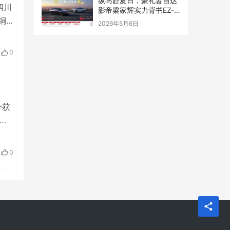
纵马赴夏日，豪礼皆自达
四川
影帝梁家辉实力背书EZ-
铜
60马年版上市 EZ-6超级
2026年5月6日
置换季开启
络
青
0
展
分获
证
，将
根据
0