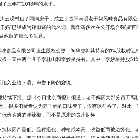
回了三年前2018年的水平。
在贵州云观村租了两间房子，成立了贵阳南明老干妈风味食品有限公
老干妈”已经成为辣椒酱的代名词。陶华碧多次在公开场合强调“四
做他做的那么多生意。
妈风味食品有限公司发生股权变更，陶华碧将其持有的1%股权转让
权一直由两个儿子李桂山和李妙星持有。其中，李妙星持股51
司陷入业绩下滑、声誉下降的窘境。
年出现持续下滑。据《今日北京商报》报道，老干妈因为部分员工离
的是，很多消费者认为老干妈的口味变了，没有以前香了。对此，
了低价劣质的洋辣椒，而不是原来的贵州辣椒。
州辣椒因产量低、品种退化、种植成本高、收益低而被边缘化。