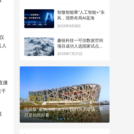
辣
智微智能乘“人工智能+”东
风，强势布局AI蓝海
2025年9月8日
仅
趣链科技一可信数据空间
名人
项目成功入选国家试点名
单
2025年7月21日
直播
老干
女性的风
宁波版“塞纳河畔”火了，我们去了现场，不
孩子补营
境
只是拍照好看
吸收不白