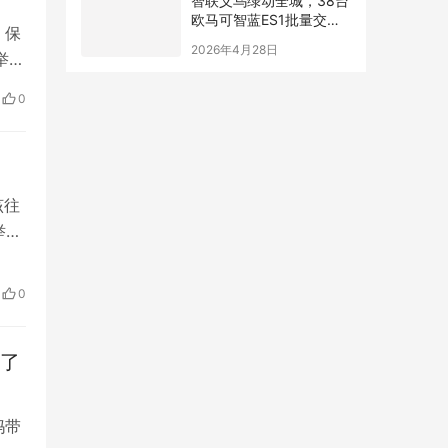
智联义乌绿动全城，38台
欧马可智蓝ES1批量交付
，保
义乌快递物流大客户
2026年4月28日
举报
23
0
，
物…
该往
举行
，拜
 当
0
…
差了
妈带