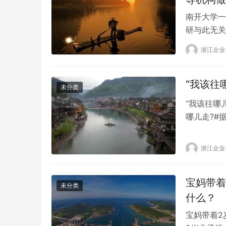
南开大学一
研与此无关
南开大学物
浙江企业
保送免试资
他告诉记者
“我该往
未分类
“我该往哪
哪儿走?#
植树活动，
登开始朝一
浙江企业
警卫为总统
宝妈带着
未分类
什么？
宝妈带着2