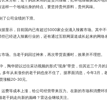
会长朱分析，老干妈原来用的是贵州辣椒，把本地辣椒换成外地
有这样一个地域出身的特点，要坚持贵州原料，贵州风味。
遏制了公司业绩的下滑。
据显示，目前国内已有超过5000家企业涌入辣酱市场。其中不
那些已经进入辣酱行业的，还有通过互联网渠道成长起来的网络
占市场。当老干妈回过神来，再次带货直播时，效果并不理想。
直播中，陶华碧以过往采访视频的形式“现身”带货，但其近三个月的
，多年从未涨价的老干妈也坐不住了。据界面消息，今年3月，
涨幅20-30元。
东方金艺｜君佩黄金杭州大厦
CTHULHU：让时尚包袋成为都市
、运费等成本上涨，给公司经营带来压力。在新的市场和消费环
重释高奢黄金
格轮廓
领老干妈走向新的巅峰？雷达会继续关注。