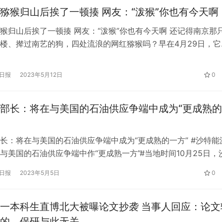
猕猴归山后挨了一顿揍 网友：“泼猴”你也有今天啊
猴归山后挨了一顿揍 网友：“泼猴”你也有今天啊 还记得南京那
楼、撵过南艺的狗，四处流浪的网红猕猴吗？早在4月29日，它
救援组织捕获后，送进了红山动物园救护中心。5月26日，这只
驻猴山了，但它和猴群之间还隔着一个笼子。 为啥要关进笼子
日报
2023年5月12日
0
森林动物园饲养繁育部部长程家球介绍： 我们（一开始）会把它
部长：将在与美国的石油供应争端中成为“更成熟
长：将在与美国的石油供应争端中成为“更成熟的一方” #沙特能
与美国的石油供应争端中作“更成熟一方”#当地时间10月25日，
卜杜勒阿齐兹·本·萨勒曼(Abdulaziz bin Salman)在本国举行
日报
2023年5月5日
0
倡议”会议(FII)上表示，沙特决定在与美国的石油供应争端中成为
”。 据路透社25日报道，大会当天…
一本科生直博北大被曝论文抄袭 当事人回应：论文
的，保研与此无关