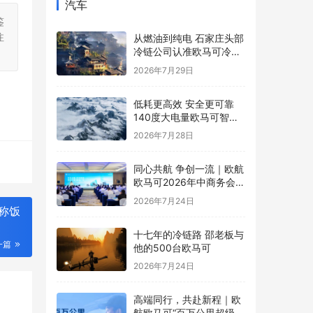
汽车
鉴
注
从燃油到纯电 石家庄头部
冷链公司认准欧马可冷藏
车
2026年7月29日
低耗更高效 安全更可靠
140度大电量欧马可智蓝
ES1纯电轻卡怀挡新品亮
2026年7月28日
相
同心共航 争创一流｜欧航
欧马可2026年中商务会暨
战略研讨会圆满召开
2026年7月24日
称饭
十七年的冷链路 邵老板与
一篇
他的500台欧马可
2026年7月24日
高端同行，共赴新程｜欧
航欧马可“百万公里超级英