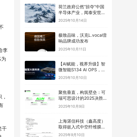
荷兰政府公然“掠夺”中国
半导体产业，闻泰安世坚
决捍卫
2025年10月14日
不
极致品味，沃克L.vocal音
响品牌成功发布
2025年10月11日
给李
%为
【AI赋能，视界升级】智
微智能S134 AI OPS，重
构智慧大屏未来
2025年10月10日
聚焦垂直，构筑壁垒：可
职，
瑞可思设计的2025决胜之
道
有
2025年10月9日
上海湛信科技（鑫高度）
取得嵌入式中空纤维膜喷
老干
丝头发明专利
2025年9月10日