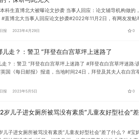
本科生直博北大被曝论文抄袭 当事人回应：论文辅导机构做的
 #直博北大当事人回应论文抄袭#2022年11月2日，有网友发帖
理科学学院一本科生抄袭自己的论文，该生也被南开大学授予20
日报
2023年4月29日
0
格，直博北大物理研究所。红星新闻记者联系到同学小李(化名)
，自己是四川大学2020级硕士研究生，在四川农业大学读应用
哪儿走？：警卫 ”拜登在白宫草坪上迷路了
儿走？：警卫 ”拜登在白宫草坪上迷路了 #拜登在白宫草坪迷路:
据英国《每日邮报》报道，当地时间24日，拜登及其夫人在白宫
纪念场地负责人德尔哈尼为白宫花园服务了50年。 仪式结束后
个方向走，但停下来看起来很困惑，开始问警卫该走哪一条路。
日报
2023年5月5日
0
指出正确的方向时，他哀叹道：“我想走别的路。” 警卫向拜登保
2岁儿子进女厕所被骂没有素质“儿童友好型社会”
岁儿子进女厕所被骂没有素质“儿童友好型社会”差了什么？ #宝