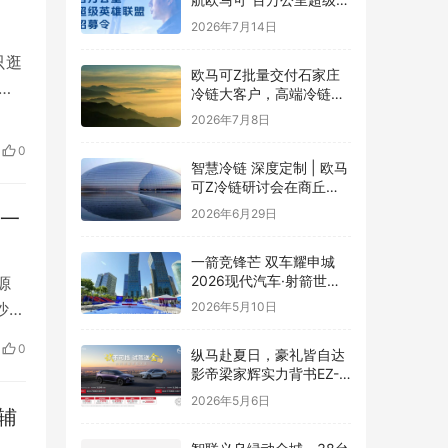
雄联盟”全球招募正式启动
2026年7月14日
只逛
欧马可Z批量交付石家庄
被
冷链大客户，高端冷链运
力赋能京津冀“鲜”锋物流
猕
2026年7月8日
里
0
放在
智慧冷链 深度定制 | 欧马
可Z冷链研讨会在商丘举
行，新能源纯电平台赋能
2026年6月29日
的一
冷链物流行业升级
一箭竞锋芒 双车耀申城
2026现代汽车·射箭世界
源
杯赛上海站圆满落幕
沙
2026年5月10日
的
0
纵马赴夏日，豪礼皆自达
“更
影帝梁家辉实力背书EZ-
60马年版上市 EZ-6超级
2026年5月6日
置换季开启
辅