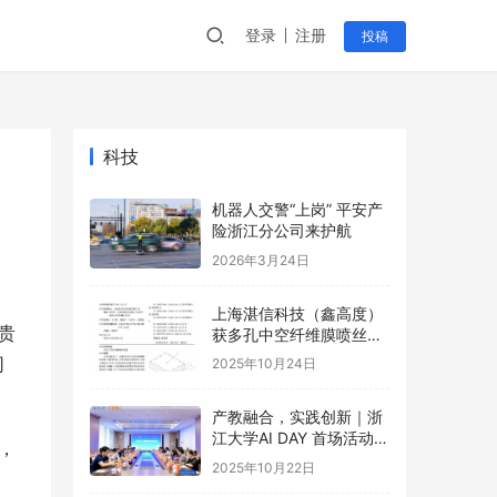
登录
注册
投稿
科技
机器人交警“上岗” 平安产
险浙江分公司来护航
2026年3月24日
上海湛信科技（鑫高度）
贵
获多孔中空纤维膜喷丝装
置等2项专利
司
2025年10月24日
产教融合，实践创新｜浙
江大学AI DAY 首场活动成
元，
功举办！
2025年10月22日