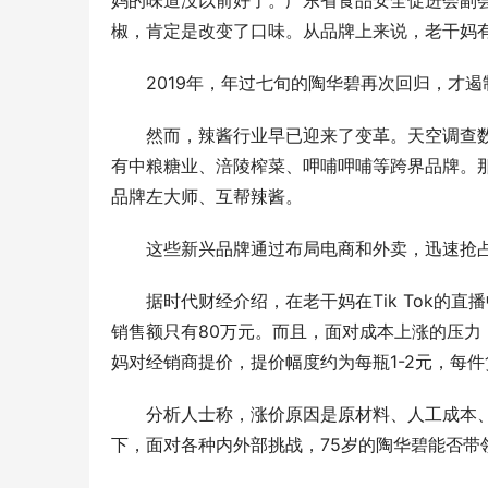
妈的味道没以前好了。广东省食品安全促进会副
椒，肯定是改变了口味。从品牌上来说，老干妈
2019年，年过七旬的陶华碧再次回归，才
然而，辣酱行业早已迎来了变革。天空调查数
有中粮糖业、涪陵榨菜、呷哺呷哺等跨界品牌。
品牌左大师、互帮辣酱。
这些新兴品牌通过布局电商和外卖，迅速抢
据时代财经介绍，在老干妈在Tik Tok的
销售额只有80万元。而且，面对成本上涨的压力
妈对经销商提价，提价幅度约为每瓶1-2元，每件货
刻丝工艺，
分析人士称，涨价原因是原材料、人工成本
店，以匠心
下，面对各种内外部挑战，75岁的陶华碧能否带