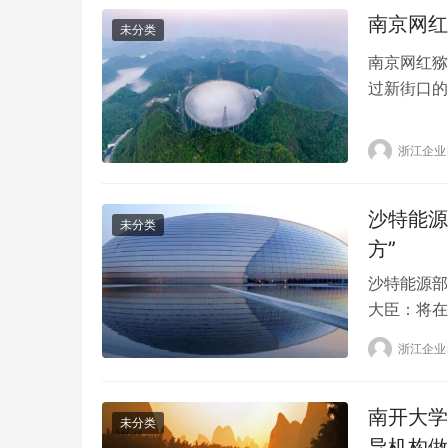
南京网红
未分类
南京网红猕
过新街口的
南京某动物
猴就已经入
浙江企业
呢？ 红山
一个保…
沙特能源
未分类
方”
沙特能源部
大臣：将在
特能源大臣阿
浙江企业
“未来投资
成熟的一方
南开大学
未分类
导机构做