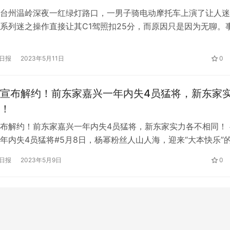
台州温岭深夜一红绿灯路口，一男子骑电动摩托车上演了让人迷
系列迷之操作直接让其C1驾照扣25分，而原因只是因为无聊。
23时，一名男子骑着电动摩托车在斑马线处等红绿灯时，居然在
马线处逆时针转了三圈，然后又围着一辆等红灯的红色小轿车转
日报
2023年5月11日
0
，男子又在十字路口上演了一个S形走位后闯红灯扬长而去…… 面
…
宣布解约！前东家嘉兴一年内失4员猛将，新东家
！
布解约！前东家嘉兴一年内失4员猛将，新东家实力各不相同！ 
年内失4员猛将#5月8日，杨幂粉丝人山人海，迎来“大本快乐”
终于正式宣布解约嘉行传媒，成为独立门户。杨幂写道:有过去
日报
2023年5月9日
0
。嘉行传媒同步发声:我们十几年风雨同舟，共同成长，感恩。
，好好照顾自己！ 至此，杨幂与嘉兴十多年的合作关系结束。