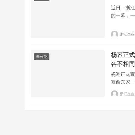
近日，浙江
的一幕，一
5月4日晚
车道前的斑
浙江企业
圈。 随后
交警的问询
杨幂正式
未分类
各不相同
杨幂正式宣
幂前东家一
消息。杨幂
浙江企业
有各的未来
后一切顺利
觉得…