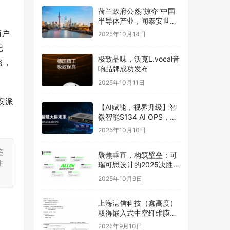
。
荷兰政府公然“掠夺”中国
半导体产业，闻泰安世坚
决捍卫
商户
2025年10月14日
记
极致品味，沃克L.vocal音
盗，
响品牌成功发布
2025年10月11日
安派
【AI赋能，视界升级】智
微智能S134 AI OPS，重
构智慧大屏未来
2025年10月10日
鉴
聚焦垂直，构筑壁垒：可
注
瑞可思设计的2025决胜之
道
2025年10月9日
上海湛信科技（鑫高度）
取得嵌入式中空纤维膜喷
丝头发明专利
2025年9月10日