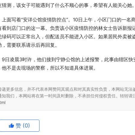
友猜测，该女子可能遇到了什么不顺心的事，希望有人能关心她
上面写着“安详公馆疫情防控点”。10日上午，小区门口的一名
有看到店门口的这一幕。负责该小区疫情防控的林女士告诉新报
凭绿码可以正常出入，但配送员不能进入小区。如果居民外卖被
助，需要联系请示后再回复。
，9日凌晨3时许，他们接到宁静公馆的上述报警，此事由辖区快
，他不是去现场的警察，所以不知道具体进展。
传递更多信息，并不代表本网赞同其观点和对其真实性负责，本网站无法
通知我们，本网站将在第一时间及时删除，不承担任何侵权责任。转转请
tml
赞
(0)