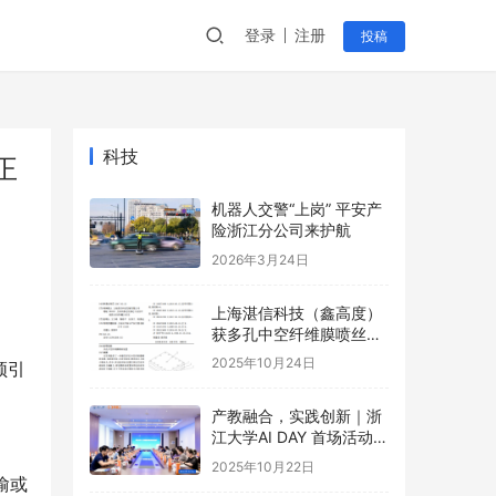
登录
注册
投稿
科技
正
机器人交警“上岗” 平安产
险浙江分公司来护航
2026年3月24日
上海湛信科技（鑫高度）
获多孔中空纤维膜喷丝装
置等2项专利
2025年10月24日
频引
产教融合，实践创新｜浙
江大学AI DAY 首场活动成
功举办！
2025年10月22日
偷或