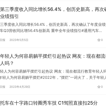
8亿元进行莞深高速公…
第三季度收入同比增长56.4%，创历史新高，再次
业绩指引
三季度收入同比增长56.4%，创历史新高，再次确认了年度业绩
汽车Q3营收同比增56.4%创新高 重申全年业绩指引#通用汽车
，0.69，1.93%)(通用汽车。美国)10月25日周二公布了第三季度业
日报
2023年5月5日
0
通用汽车第三季度营收达到创纪录的418.89亿美元，比去年同
亿美元增长56.4%，市场预期为418….
年轻人为何容易躺平摆烂引起热议 网友：现在都流
人吗？
轻人为何容易躺平摆烂引起热议 网友：现在都流行教育年轻人
年轻人为何容易躺平摆烂#2022年，“摆烂”一词火了，关于年轻
话题频频登上热搜榜。随之而来的，各大专家学者也对“摆烂”二
日报
2023年4月29日
0
的看法和评论。 最近，于在新东方直播间发表了他对年轻人腐
得现在年轻人的理想能力不够。如果他们连最基本的理想能力都
托车在十字路口转圈秀车技 C1驾照直接扣25分