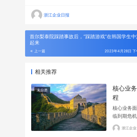
浙江企业日报
首尔梨泰院踩踏事故后，“踩踏游戏”在韩国学生中
起来
上一篇
2023年4月28日 下午
相关推荐
核心业务
未分类
程
核心业务面
刻丝工艺，东方金艺｜君佩黄金杭州大厦
CTHUL
临到期危机
店，以匠心重释高奢黄金
格轮廓
0.08，0.
浙江企业
0.25%