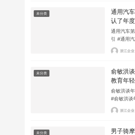
资177.4
通用汽车
未分类
认了年度
通用汽车第
引 #通用
(36.41
浙江企业
财报显示，
267.79
俞敏洪谈
未分类
教育年轻
俞敏洪谈年
#俞敏洪谈
烂的新闻和
浙江企业
发表了自己
看法。他觉
法建…
男子骑摩
未分类