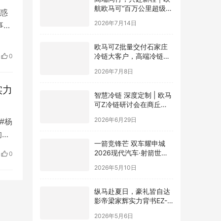
航欧马可“百万公里超级英
惑
雄联盟”全球招募正式启动
2026年7月14日
事发
左转
欧马可Z批量交付石家庄
冷链大客户，高端冷链运
0
对
力赋能京津冀“鲜”锋物流
2026年7月8日
实力
智慧冷链 深度定制 | 欧马
可Z冷链研讨会在商丘举
行，新能源纯电平台赋能
2026年6月29日
#杨
冷链物流行业升级
的好
一箭竞锋芒 双车耀申城
，各
2026现代汽车·射箭世界
0
祝以
杯赛上海站圆满落幕
2026年5月10日
有人
纵马赴夏日，豪礼皆自达
影帝梁家辉实力背书EZ-
60马年版上市 EZ-6超级
2026年5月6日
置换季开启