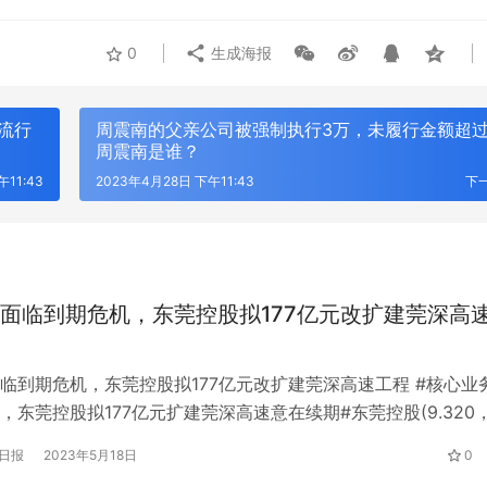
0
生成海报
流行
周震南的父亲公司被强制执行3万，未履行金额超过
周震南是谁？
11:43
2023年4月28日 下午11:43
下
面临到期危机，东莞控股拟177亿元改扩建莞深高
临到期危机，东莞控股拟177亿元改扩建莞深高速工程 #核心业
HU：让时尚包袋成为都市女性的风
宁波版“塞纳河畔”火了，我们去了
，东莞控股拟177亿元扩建莞深高速意在续期#东莞控股(9.320
只是拍照好看
87%) (000828.sz)(含龙临高速)核心资产莞深高速(8.110，0.02
日报
2023年5月18日
0
)改扩建工程有新进展。10月17日晚间，东莞控股发布公告称，公司