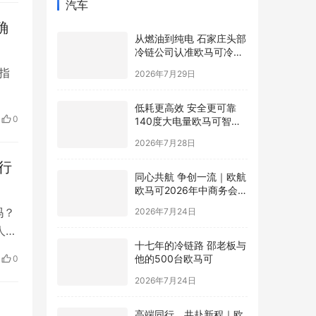
汽车
确
从燃油到纯电 石家庄头部
冷链公司认准欧马可冷藏
车
指
2026年7月29日
低耗更高效 安全更可靠
绩。
0
140度大电量欧马可智蓝
期的
ES1纯电轻卡怀挡新品亮
2026年7月28日
相
行
同心共航 争创一流｜欧航
欧马可2026年中商务会暨
战略研讨会圆满召开
吗？
2026年7月24日
人摆
十七年的冷链路 邵老板与
字
他的500台欧马可
0
败的
2026年7月24日
无
高端同行，共赴新程｜欧