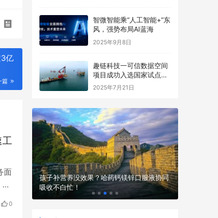
智微智能乘“人工智能+”东
风，强势布局AI蓝海
2025年9月8日
3亿
趣链科技一可信数据空间
项目成功入选国家试点名
一篇
单
2025年7月21日
速工
务面
现场，不
孩子补营养没效果？哈药钙镁锌口服液协同
，
吸收不白忙！
性价比高
，
0
拟投