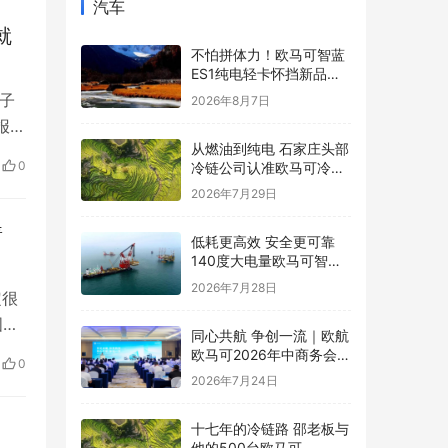
汽车
就
不怕拼体力！欧马可智蓝
ES1纯电轻卡怀挡新品解
锁舒适高效运营新体验
子
2026年8月7日
报
从燃油到纯电 石家庄头部
频。
0
冷链公司认准欧马可冷藏
样子
车
2026年7月29日
也评
着
低耗更高效 安全更可靠
140度大电量欧马可智蓝
ES1纯电轻卡怀挡新品亮
2026年7月28日
定很
相
国
同心共航 争创一流｜欧航
收集
欧马可2026年中商务会暨
0
战略研讨会圆满召开
难者
2026年7月24日
十七年的冷链路 邵老板与
他的500台欧马可