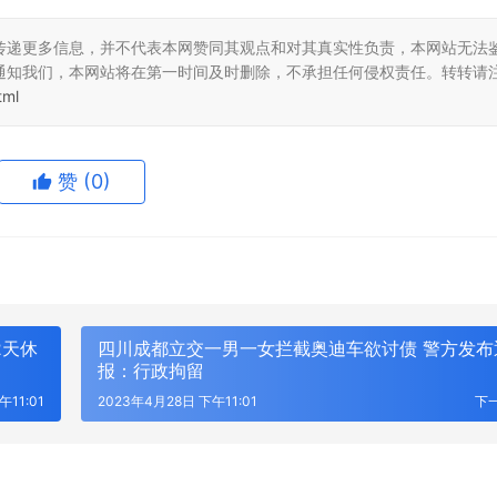
传递更多信息，并不代表本网赞同其观点和对其真实性负责，本网站无法
通知我们，本网站将在第一时间及时删除，不承担任何侵权责任。转转请
tml
赞
(0)
2天休
四川成都立交一男一女拦截奥迪车欲讨债 警方发布
报：行政拘留
午11:01
2023年4月28日 下午11:01
下
东方金艺｜君佩黄金杭州大厦
CTHULHU：让时尚包袋成为都市
重释高奢黄金
格轮廓