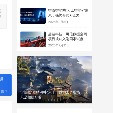
智微智能乘“人工智能+”东
鉴
风，强势布局AI蓝海
注
2025年9月8日
趣链科技一可信数据空间
项目成功入选国家试点名
单
2025年7月21日
通
一篇
女性的风
宁波版“塞纳河畔”火了，我们去了现场，不
孩子补营
只是拍照好看
吸收不白