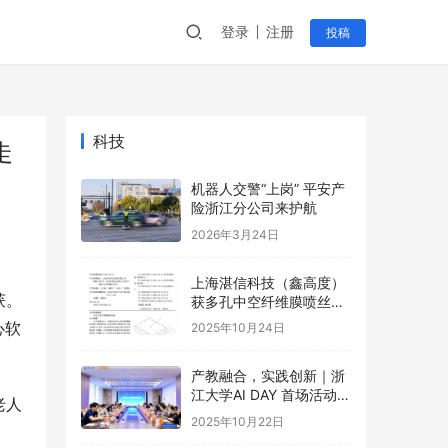
登录
注册
投稿
科技
走
机器人交警“上岗” 平安产
险浙江分公司来护航
2026年3月24日
上海湛信科技（鑫高度）
获。
获多孔中空纤维膜喷丝装
置等2项专利
心软
2025年10月24日
产教融合，实践创新｜浙
江大学AI DAY 首场活动成
老人
功举办！
2025年10月22日