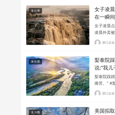
女子凌晨
未分类
在一瞬间
女子凌晨点
凌晨外卖被
道，11月
浙江企业
她的声音撕
应该是憋了
论说: …
梨泰院踩
未分类
说:“我
梨泰院踩踏
痛苦。” #
《东亚日报
浙江企业
了1.5吨
家属充满了
美国拟取
未分类