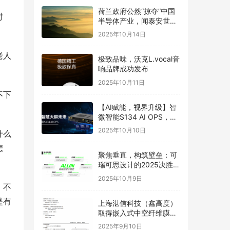
荷兰政府公然“掠夺”中国
时
半导体产业，闻泰安世坚
决捍卫
2025年10月14日
老人
极致品味，沃克L.vocal音
响品牌成功发布
2025年10月11日
不下
【AI赋能，视界升级】智
微智能S134 AI OPS，重
构智慧大屏未来
2025年10月10日
什么
悲
聚焦垂直，构筑壁垒：可
瑞可思设计的2025决胜之
道
2025年10月9日
，不
是有
上海湛信科技（鑫高度）
取得嵌入式中空纤维膜喷
丝头发明专利
2025年9月10日