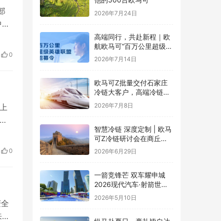
部
2026年7月24日
中国
就供
高端同行，共赴新程｜欧
航欧马可“百万公里超级英
，
0
雄联盟”全球招募正式启动
2026年7月14日
航
欧马可Z批量交付石家庄
冷链大客户，高端冷链运
力赋能京津冀“鲜”锋物流
2026年7月8日
上
然
智慧冷链 深度定制 | 欧马
求
可Z冷链研讨会在商丘举
周
行，新能源纯电平台赋能
0
2026年6月29日
冷链物流行业升级
的
一箭竞锋芒 双车耀申城
2026现代汽车·射箭世界
杯赛上海站圆满落幕
2026年5月10日
庆全
来历