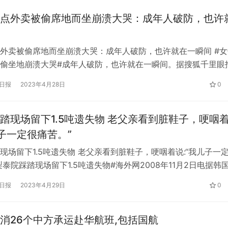
点外卖被偷席地而坐崩溃大哭：成年人破防，也许
外卖被偷席地而坐崩溃大哭：成年人破防，也许就在一瞬间 #女
偷坐地崩溃大哭#成年人破防，也许就在一瞬间。据搜狐千里眼
9日，福建福州一网友在凌晨3点捕捉到一女子坐在地上哭泣的视
日报
2023年4月28日
0
心裂肺，她在发言中提到了“谁偷了我的外卖”。 目击者说，看
很久了。然后有人下楼说再帮她点两份外卖，她不接受。 网友
踏现场留下1.5吨遗失物 老父亲看到脏鞋子，哽咽
儿子一定很痛苦。”
现场留下1.5吨遗失物 老父亲看到脏鞋子，哽咽着说:“我儿子一
梨泰院踩踏现场留下1.5吨遗失物#海外网2008年11月2日电据韩
》11月2日报道，首尔梨泰院踩踏事故发生后，韩国警方在现场
日报
2023年4月29日
0
失物，并开设了24小时失物招领处。在过去的几天里，幸存者和遇
悲痛。 梨泰院踩踏事故失物招领处 失物招领处位于…
消26个中方承运赴华航班,包括国航