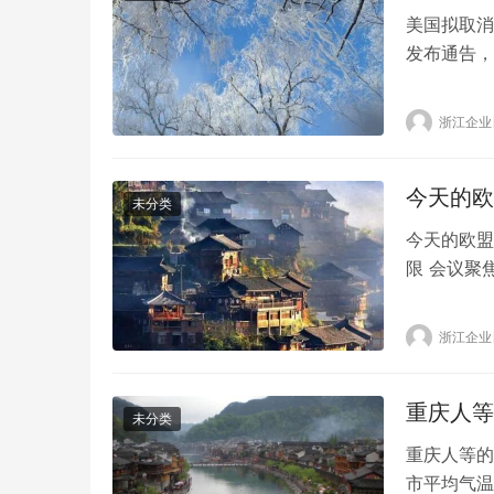
美国拟取消
发布通告，
航司（国航
不应求的中
浙江企业
直接影响的
班包括国航
今天的欧
未分类
今天的欧盟
限 会议聚
气设定价格
或向外国消
浙江企业
二重要的能
执行机构正
重庆人等
未分类
重庆人等的
市平均气温