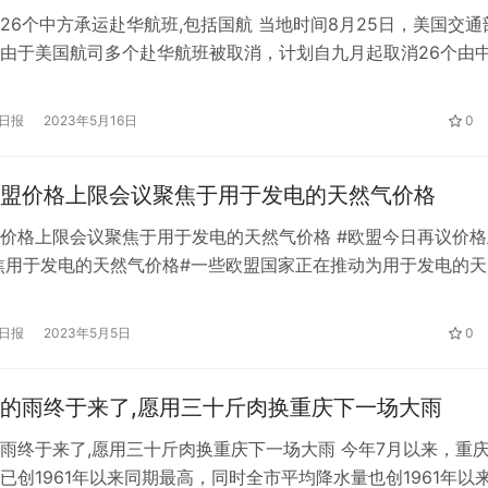
26个中方承运赴华航班,包括国航 当地时间8月25日，美国交通
由于美国航司多个赴华航班被取消，计划自九月起取消26个由
、南航、东航、厦航）承运的美国赴华航班。 这意味着，原本
美航线航班运力将再遭削减，除了影响几家中方航空公司的收益
日报
2023年5月16日
0
还有回国乘客以及中美航线票价。根据通告，计划被取消的中美
…
盟价格上限会议聚焦于用于发电的天然气价格
价格上限会议聚焦于用于发电的天然气价格 #欧盟今日再议价格
焦用于发电的天然气价格#一些欧盟国家正在推动为用于发电的天
上限，而欧盟执行机构警告称，任何此类措施都需要避免刺激需
费者提供电力补贴。据知情人士透露，欧盟委员会是在当地时间
日报
2023年5月5日
0
源部长级会议之前发出上述警告的。这位知情人士还表示，欧盟
在建议…
的雨终于来了,愿用三十斤肉换重庆下一场大雨
雨终于来了,愿用三十斤肉换重庆下一场大雨 今年7月以来，重
已创1961年以来同期最高，同时全市平均降水量也创1961年以